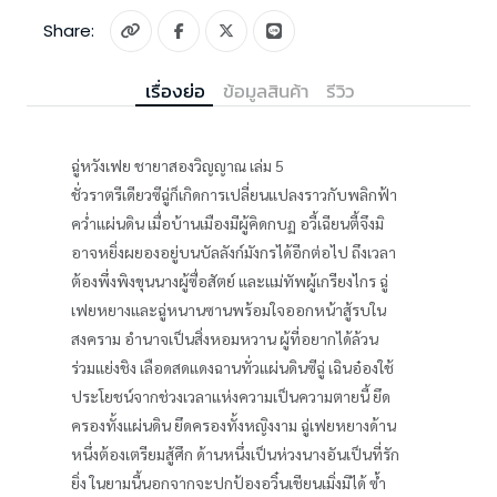
Share:
เรื่องย่อ
ข้อมูลสินค้า
รีวิว
ฉู่หวังเฟย ชายาสองวิญญาณ เล่ม 5
ชั่วราตรีเดียวซีฉู่ก็เกิดการเปลี่ยนแปลงราวกับพลิกฟ้า
คว่ำแผ่นดิน เมื่อบ้านเมืองมีผู้คิดกบฏ อวี้เฉียนตี้จึงมิ
อาจหยิ่งผยองอยู่บนบัลลังก์มังกรได้อีกต่อไป ถึงเวลา
ต้องพึ่งพิงขุนนางผู้ซื่อสัตย์ และแม่ทัพผู้เกรียงไกร ฉู่
เฟยหยางและฉู่หนานซานพร้อมใจออกหน้าสู้รบใน
สงคราม อำนาจเป็นสิ่งหอมหวาน ผู้ที่อยากได้ล้วน
ร่วมแย่งชิง เลือดสดแดงฉานทั่วแผ่นดินซีฉู่ เฉินอ๋องใช้
ประโยชน์จากช่วงเวลาแห่งความเป็นความตายนี้ ยึด
ครองทั้งแผ่นดิน ยึดครองทั้งหญิงงาม ฉู่เฟยหยางด้าน
หนึ่งต้องเตรียมสู้ศึก ด้านหนึ่งเป็นห่วงนางอันเป็นที่รัก
ยิ่ง ในยามนี้นอกจากจะปกป้องอวิ๋นเชียนเมิ่งมิได้ ซ้ำ