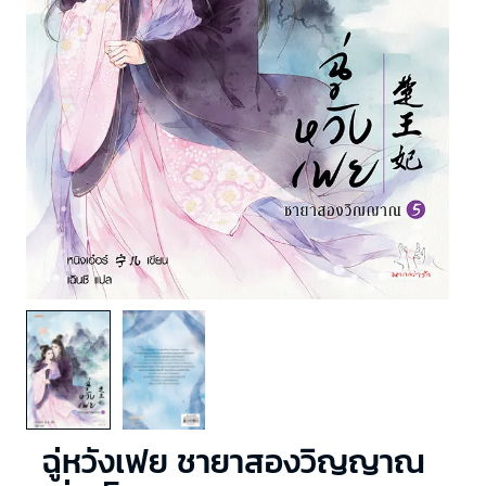
ฉู่หวังเฟย ชายาสองวิญญาณ