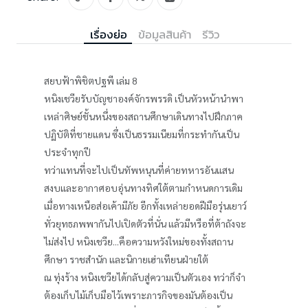
เรื่องย่อ
ข้อมูลสินค้า
รีวิว
สยบฟ้าพิชิตปฐพี เล่ม 8
หนิงเชวียรับบัญชาองค์จักรพรรดิ เป็นหัวหน้านำพา
เหล่าศิษย์ชั้นหนึ่งของสถานศึกษาเดินทางไปฝึกภาค
ปฏิบัติที่ชายแดน ซึ่งเป็นธรรมเนียมที่กระทำกันเป็น
ประจำทุกปี
ทว่าแทนที่จะไปเป็นทัพหนุนที่ค่ายทหารอันแสน
สงบและอากาศอบอุ่นทางทิศใต้ตามกำหนดการเดิม
เมื่อทางเหนือส่อเค้ามีภัย อีกทั้งเหล่ายอดฝีมือรุ่นเยาว์
ทั่วยุทธภพพากันไปเปิดตัวที่นั่น แล้วมีหรือที่ต้าถังจะ
ไม่ส่งไป หนิงเชวีย...คือความหวังใหม่ของทั้งสถาน
ศึกษา ราชสำนัก และนิกายเฮ่าเทียนฝ่ายใต้
ณ ทุ่งร้าง หนิงเชวียได้กลับสู่ความเป็นตัวเอง ทว่าก็จำ
ต้องเก็บไม้เก็บมือไว้เพราะภารกิจของมันต้องเป็น