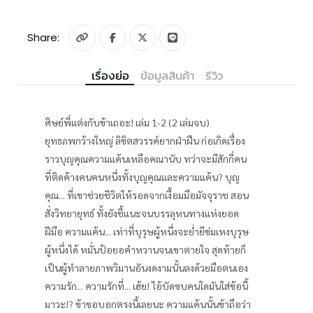
Share:
เรื่องย่อ
ข้อมูลสินค้า
รีวิว
ศิษย์พี่แต่งกับข้าเถอะ! เล่ม 1-2 (2 เล่มจบ)
ยุทธภพกว้างใหญ่ ลิขิตสวรรค์ยากฝ่าฝืน ก่อเกิดเรื่อง
ราวบุญคุณความแค้นเหลือคณานับ ทว่าจะมีสักกี่คน
ที่ติดค้างคนคนหนึ่งทั้งบุญคุณและความแค้น? บุญ
คุณ... ที่เขาช่วยชีวิตให้รอดจากเงื้อมมือมัจจุราช สอน
สั่งวิทยายุทธ์ ทั้งยังชี้แนะจนบรรลุหนทางแห่งยอด
ฝีมือ ความแค้น... เท่าที่บุรุษผู้หนึ่งจะย่ำยีข่มเหงบุรุษ
ผู้หนึ่งได้ หมั่นป้อยอคำหวานจนเขาตายใจ สุดท้ายก็
เป็นผู้ทำลายภาพวิมานอันงดงามนั้นลงด้วยมือตนเอง
ความรัก... ความรักที่... เฮ้ย! ไอ้บัดซบคนใดมันใส่ข้อนี้
มาวะ!? ข้าขอบอกตรงนี้เลยนะ ความแค้นนั้นข้าถือว่า