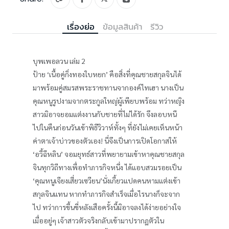
เรื่องย่อ
ข้อมูลสินค้า
รีวิว
บุพเพอลวน เล่ม 2
ป้าย ‘เนื้อคู่กิ่งทองใบหยก’ คือสิ่งที่คุณชายสกุลจินได้
มาพร้อมคู่สมรสพระราชทานจากองค์ไทเฮา นางเป็น
คุณหนูรูปงามจากตระกูลใหญ่ผู้เพียบพร้อม ทว่าหญิง
สาวมิอาจยอมแต่งงานกับชายที่ไม่ได้รัก จึงลอบหนี
ไปในคืนก่อนวันเข้าพิธีวิวาห์ทั้งๆ ที่ยังไม่เคยเห็นหน้า
ค่าตาเจ้าบ่าวของตัวเอง! นี่จึงเป็นการเปิดโอกาสให้
‘อวี้ฉีหลิน’ จอมยุทธ์สาวที่พยายามเข้าหาคุณชายสกุล
จินทุกวิถีทางเพื่อทำภารกิจหนึ่ง ได้แอบสวมรอยเป็น
‘คุณหนูเจียงเสี่ยวเซวียน’นั่งเกี้ยวแปดคนหามแต่งเข้า
สกุลจินแทน หากทำภารกิจสำเร็จเมื่อไรนางก็จะจาก
ไป ทว่าการขึ้นขี่หลังเสือครั้งนี้มิอาจลงได้ง่ายอย่างใจ
เมื่ออยู่ๆ เจ้าสาวตัวจริงกลับเข้ามาปรากฏตัวใน