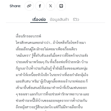
Share:
เรื่องย่อ
ข้อมูลสินค้า
รีวิว
เงื่อนรักรอยบรรพ์
ใครสักคนคนเคยกล่าวว่า... ถ้าโชคดีหรือโชคร้ายมา
เยี่ยมเยือนผู้ใด มักจะไม่เคยมาเพียงเรื่องเดียว
‘เขมินทรา’ รู้ซึ้งกับตัวเองก็เมื่อคราวที่โชคร้ายประดัง
ประเดเข้ามาพร้อมๆ กัน ทั้งเรื่องพ่อที่ป่วยหนัก บ้าน
ก็ถูกเอาไปค้ำประกันเงินกู้ ซ้ำยังมีเรื่องของแฟนหนุ่ม
มาทำให้เหนื่อยหัวใจอีก ในระหว่างที่เธอกำลังกลุ้มใจ
และสับสน ‘ดรัณ’ ผู้เป็นลูกเลี้ยงของเจ้านายพ่อเธอ ก็
เข้ามายื่นข้อเสนอให้เธอมาทำหน้าที่เป็นแฟนหลอก
ๆ ของเขา แลกกับการที่จะช่วยค่ารักษาพยาบาล และ
ช่วยชำระหนี้ให้บ้านของเธอหลุดจากการค้ำประกัน
ถึงหญิงสาวจะรู้สึกแปลกใจ แต่ก็ไม่มีทางเลือกอื่น