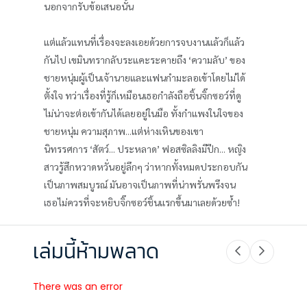
นอกจากรับข้อเสนอนั้น
แต่แล้วแทนที่เรื่องจะลงเอยด้วยการจบงานแล้วก็แล้ว
กันไป เขมินทรากลับระแคะระคายถึง ‘ความลับ’ ของ
ชายหนุ่มผู้เป็นเจ้านายและแฟนกำมะลอเข้าโดยไม่ได้
ตั้งใจ ทว่าเรื่องที่รู้ก็เหมือนเธอกำลังถือชิ้นจิ๊กซอว์ที่ดู
ไม่น่าจะต่อเข้ากันได้เลยอยู่ในมือ ทั้งกำแพงในใจของ
ชายหนุ่ม ความสุภาพ...แต่ห่างเหินของเขา
นิทรรศการ ‘สัตว์... ประหลาด’ ฟอสซิลลิงมีปีก... หญิง
สาวรู้สึกหวาดหวั่นอยู่ลึกๆ ว่าหากทั้งหมดประกอบกัน
เป็นภาพสมบูรณ์ มันอาจเป็นภาพที่น่าพรั่นพรึงจน
เธอไม่ควรที่จะหยิบจิ๊กซอว์ชิ้นแรกขึ้นมาเลยด้วยซ้ำ!
เล่มนี้ห้ามพลาด
There was an error