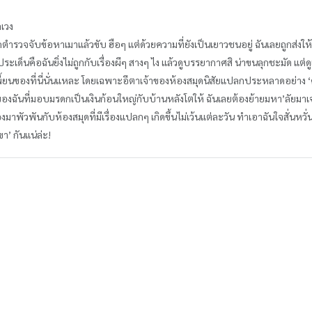
ลเวง
าถูกตำรวจจับข้อหาเมาแล้วขับ ฮือๆ แต่ด้วยความที่ยังเป็นเยาวชนอยู่ ฉันเลยถูกส่
ประเด็นคือฉันยิ่งไม่ถูกกับเรื่องผีๆ สางๆ ไง แล้วดูบรรยากาศสิ น่าขนลุกชะมัด แต่ด
เพี้ยนของที่นี่นั่นแหละ โดยเฉพาะอีตาเจ้าของห้องสมุดนิสัยแปลกประหลาดอย่าง ‘
ของฉันที่มอบมรดกเป็นเงินก้อนใหญ่กับบ้านหลังโตให้ ฉันเลยต้องย้ายมหา’ลัยมาเจ
งมาพัวพันกับห้องสมุดที่มีเรื่องแปลกๆ เกิดขึ้นไม่เว้นแต่ละวัน ทำเอาฉันใจสั่นหวั่
ขา’ กันแน่ล่ะ!