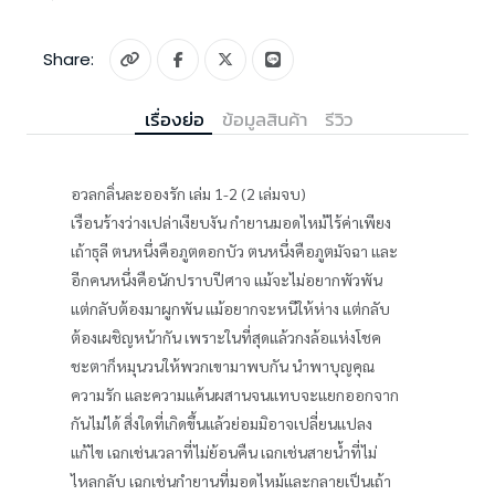
Share:
เรื่องย่อ
ข้อมูลสินค้า
รีวิว
อวลกลิ่นละอองรัก เล่ม 1-2 (2 เล่มจบ)
เรือนร้างว่างเปล่าเงียบงัน กำยานมอดไหม้ไร้ค่าเพียง
เถ้าธุลี ตนหนึ่งคือภูตดอกบัว ตนหนึ่งคือภูตมัจฉา และ
อีกคนหนึ่งคือนักปราบปีศาจ แม้จะไม่อยากพัวพัน
แต่กลับต้องมาผูกพัน แม้อยากจะหนีให้ห่าง แต่กลับ
ต้องเผชิญหน้ากัน เพราะในที่สุดแล้วกงล้อแห่งโชค
ชะตาก็หมุนวนให้พวกเขามาพบกัน นำพาบุญคุณ
ความรัก และความแค้นผสานจนแทบจะแยกออกจาก
กันไม่ได้ สิ่งใดที่เกิดขึ้นแล้วย่อมมิอาจเปลี่ยนแปลง
แก้ไข เฉกเช่นเวลาที่ไม่ย้อนคืน เฉกเช่นสายน้ำที่ไม่
ไหลกลับ เฉกเช่นกำยานที่มอดไหม้และกลายเป็นเถ้า