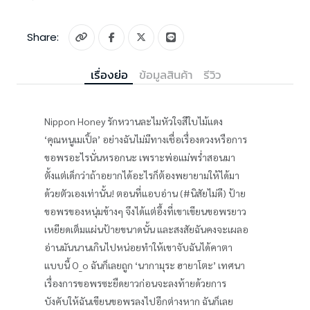
Share:
เรื่องย่อ
ข้อมูลสินค้า
รีวิว
Nippon Honey รักหวานละไมหัวใจสีใบไม้แดง
‘คุณหนูเมเปิ้ล’ อย่างฉันไม่มีทางเชื่อเรื่องดวงหรือการ
ขอพรอะไรนั่นหรอกนะ เพราะพ่อแม่พร่ำสอนมา
ตั้งแต่เด็กว่าถ้าอยากได้อะไรก็ต้องพยายามให้ได้มา
ด้วยตัวเองเท่านั้น! ตอนที่แอบอ่าน (#นิสัยไม่ดี) ป้าย
ขอพรของหนุ่มข้างๆ จึงได้แต่อึ้งที่เขาเขียนขอพรยาว
เหยียดเต็มแผ่นป้ายขนาดนั้น และสงสัยฉันคงจะเผลอ
อ่านมันนานเกินไปหน่อยทำให้เขาจับฉันได้คาตา
แบบนี้ O_o ฉันก็เลยถูก ‘นากามุระ ฮายาโตะ’ เทศนา
เรื่องการขอพรซะยืดยาวก่อนจะลงท้ายด้วยการ
บังคับให้ฉันเขียนขอพรลงไปอีกต่างหาก ฉันก็เลย