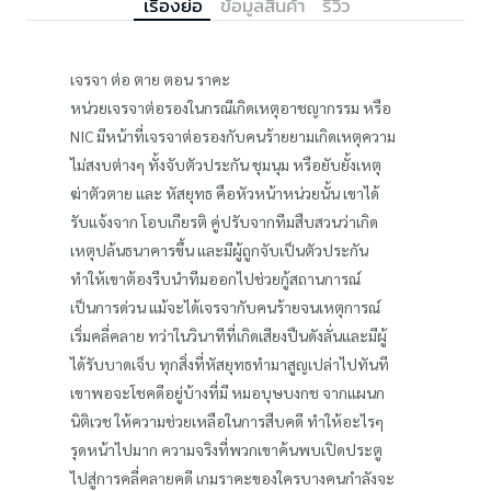
เรื่องย่อ
ข้อมูลสินค้า
รีวิว
เจรจา ต่อ ตาย ตอน ราคะ
หน่วยเจรจาต่อรองในกรณีเกิดเหตุอาชญากรรม หรือ
NIC มีหน้าที่เจรจาต่อรองกับคนร้ายยามเกิดเหตุความ
ไม่สงบต่างๆ ทั้งจับตัวประกัน ชุมนุม หรือยับยั้งเหตุ
ฆ่าตัวตาย และ หัสยุทธ คือหัวหน้าหน่วยนั้น เขาได้
รับแจ้งจาก โอบเกียรติ คู่ปรับจากทีมสืบสวนว่าเกิด
เหตุปล้นธนาคารขึ้น และมีผู้ถูกจับเป็นตัวประกัน
ทำให้เขาต้องรีบนำทีมออกไปช่วยกู้สถานการณ์
เป็นการด่วน แม้จะได้เจรจากับคนร้ายจนเหตุการณ์
เริ่มคลี่คลาย ทว่าในวินาทีที่เกิดเสียงปืนดังลั่นและมีผู้
ได้รับบาดเจ็บ ทุกสิ่งที่หัสยุทธทำมาสูญเปล่าไปทันที
เขาพอจะโชคดีอยู่บ้างที่มี หมอบุษบงกช จากแผนก
นิติเวช ให้ความช่วยเหลือในการสืบคดี ทำให้อะไรๆ
รุดหน้าไปมาก ความจริงที่พวกเขาค้นพบเปิดประตู
ไปสู่การคลี่คลายคดี เกมราคะของใครบางคนกำลังจะ