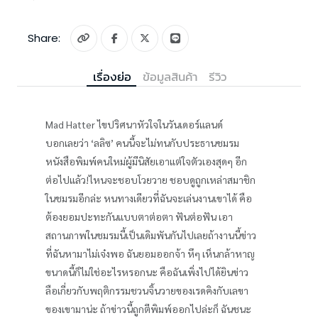
Share:
เรื่องย่อ
ข้อมูลสินค้า
รีวิว
Mad Hatter ไขปริศนาหัวใจในวันเดอร์แลนด์
บอกเลยว่า ‘ลลิซ’ คนนี้จะไม่ทนกับประธานชมรม
หนังสือพิมพ์คนใหม่ผู้มีนิสัยเอาแต่ใจตัวเองสุดๆ อีก
ต่อไปแล้ว!ไหนจะชอบโวยวาย ชอบดูถูกเหล่าสมาชิก
ในชมรมอีกล่ะ หนทางเดียวที่ฉันจะเล่นงานเขาได้ คือ
ต้องยอมปะทะกันแบบตาต่อตา ฟันต่อฟัน เอา
สถานภาพในชมรมนี้เป็นเดิมพันกันไปเลยถ้างานนี้ข่าว
ที่ฉันหามาไม่เจ๋งพอ ฉันยอมออกจ้า หึๆ เห็นกล้าหาญ
ขนาดนี้ก็ไม่ใช่อะไรหรอกนะ คือฉันเพิ่งไปได้ยินข่าว
ลือเกี่ยวกับพฤติกรรมชวนจิ้นวายของเรดคิงกับเลขา
ของเขามาน่ะ ถ้าข่าวนี้ถูกตีพิมพ์ออกไปล่ะก็ ฉันชนะ