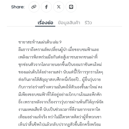
Share:
เรื่องย่อ
ข้อมูลสินค้า
รีวิว
ชายาสะท้านแผ่นดิน เล่ม 9
ลืมธาราถึงคราผลัดเปลี่ยนผู้นำ เมื่อขอบชมฟ้าและ
เพลิงมารพิภพร่วมมือกันต่อสู้เอาชนะหกชนเผ่าที่
ซุกซ่อนตัวจากโลกภายนอกขึ้นเป็นจอมราชันคนใหม่
ของแผ่นดินได้อย่างงามสง่า นับแต่นี้ไร้การรุกรานใดๆ
ต่อกันภายใต้สัญญาสงบศึกหนึ่งร้อยปี... ผู้อื่นวุ่นวาย
กับการก่อร่างสร้างความมั่นคงให้ตัวเองขึ้นมาใหม่ คง
มีเพียงขอบชมฟ้าที่ได้อยู่อย่างเบิกบานใจและคึกคัก
ยิ่ง เพราะหลังจากเรื่องราววุ่นวายผ่านพ้นก็ได้ฤกษ์จัด
งานมงคลเสียที นับเป็นช่วงเวลาที่ดีงามยากจะหาใด
เทียมอย่างแท้จริง ทว่าไม่มีใครคาดคิดว่าผู้ที่พวกเขา
เห็นว่าสิ้นชีพไปแล้วกลับปรากฏตัวขึ้นอีกครั้งพร้อม