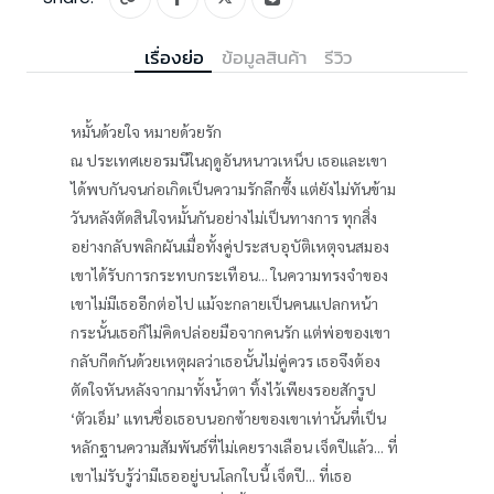
เรื่องย่อ
ข้อมูลสินค้า
รีวิว
หมั้นด้วยใจ หมายด้วยรัก
ณ ประเทศเยอรมนีในฤดูอันหนาวเหน็บ เธอและเขา
ได้พบกันจนก่อเกิดเป็นความรักลึกซึ้ง แต่ยังไม่ทันข้าม
วันหลังตัดสินใจหมั้นกันอย่างไม่เป็นทางการ ทุกสิ่ง
อย่างกลับพลิกผันเมื่อทั้งคู่ประสบอุบัติเหตุจนสมอง
เขาได้รับการกระทบกระเทือน... ในความทรงจำของ
เขาไม่มีเธออีกต่อไป แม้จะกลายเป็นคนแปลกหน้า
กระนั้นเธอก็ไม่คิดปล่อยมือจากคนรัก แต่พ่อของเขา
กลับกีดกันด้วยเหตุผลว่าเธอนั้นไม่คู่ควร เธอจึงต้อง
ตัดใจหันหลังจากมาทั้งน้ำตา ทิ้งไว้เพียงรอยสักรูป
‘ตัวเอ็ม’ แทนชื่อเธอบนอกซ้ายของเขาเท่านั้นที่เป็น
หลักฐานความสัมพันธ์ที่ไม่เคยรางเลือน เจ็ดปีแล้ว... ที่
เขาไม่รับรู้ว่ามีเธออยู่บนโลกใบนี้ เจ็ดปี... ที่เธอ