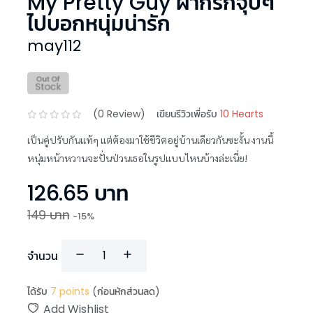
My Pretty Guy ฝากรักจุ๊บๆ
ไปบอกหนุ่มน่ารัก
may112
(
0
Review)
เขียนรีวิวเพื่อรับ
10 Hearts
เป็นคู่ปรับกันแท้ๆ แต่ต้องมาใช้ชีวิตอยู่บ้านเดียวกันซะงั้น งานนี้
หนุ่มหน้าหวานจะปั่นป่วนเธอในรูปแบบไหนบ้างล่ะเนี่ย!
126.65
บาท
149
บาท
-
15
%
จำนวน
ได้รับ
7
points
(ก่อนหักส่วนลด)
Add Wishlist