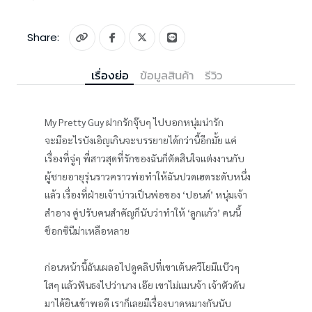
Share:
เรื่องย่อ
ข้อมูลสินค้า
รีวิว
My Pretty Guy ฝากรักจุ๊บๆ ไปบอกหนุ่มน่ารัก
จะมีอะไรบังเอิญเกินจะบรรยายได้กว่านี้อีกมั้ย แค่
เรื่องที่จู่ๆ พี่สาวสุดที่รักของฉันก็ตัดสินใจแต่งงานกับ
ผู้ชายอายุรุ่นราวคราวพ่อทำให้ฉันปวดเฮดระดับหนึ่ง
แล้ว เรื่องที่ฝ่ายเจ้าบ่าวเป็นพ่อของ ‘ปอนด์’ หนุ่มเจ้า
สำอาง คู่ปรับคนสำคัญก็นับว่าทำให้ ‘ลูกแก้ว’ คนนี้
ช็อกซินีม่าเหลือหลาย
ก่อนหน้านี้ฉันเผลอไปดูคลิปที่เขาเต้นควีโยมีแบ๊วๆ
ใสๆ แล้วฟันธงไปว่านาง เอ๊ย เขาไม่แมนจ้า เจ้าตัวดัน
มาได้ยินเข้าพอดี เราก็เลยมีเรื่องบาดหมางกันนับ