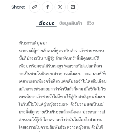
Share:
เรื่องย่อ
ข้อมูลสินค้า
รีวิว
พันธกานต์บุษบา
หากจะมีผู้ชายสักคนที่คู่ควรกับคำว่าเจ้าชาย คนคน
นั้นก็น่าจะเป็น ‘ปฏิรัฐ จิรภาคินทร์’ ซึ่งมีคุณสมบัติ
เพียบพร้อมจนได้รับสมญา ‘คุณชาย’ไม่แปลกที่เขา
จะเป็นชายในฝันของสาวๆ รวมถึงเธอ... ‘คณานางค์’ที่
เคยพบเขาเพียงครั้งเดียว แต่กลับจดจำไม่เคยลืมเลือน
แม้เวลาจะล่วงเลยมากว่าห้าปีแล้วก็ตาม เมื่อชีวิตไม่ใช่
เทพนิยาย เจ้าชายจึงไม่มีทางได้คู่กับสามัญชน ยิ่งเธอ
ในวันนี้ไม่ใช่แค่ผู้หญิงธรรมดาๆ ดังวันวาน แต่เป็นแม่
ม่ายซึ่งมีลูกชายเป็นพันธะแล้วหนึ่งคน! ประสบการณ์
สอนเธอให้รู้จักโลกความจริงว่ามันไม่มีอะไรสวยงาม
โดยเฉพาะในความสัมพันธ์ระหว่างหญิงชาย ดังนั้นก็