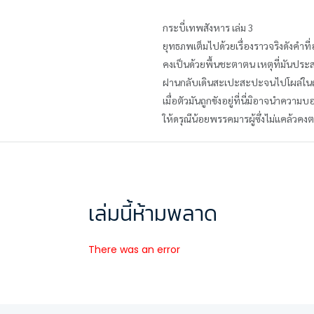
กระบี่เทพสังหาร เล่ม 3
ยุทธภพเต็มไปด้วยเรื่องราวจริงดังคำ
คงเป็นด้วยพื้นชะตาตน เหตุที่มันประ
ฝานกลับเดินสะเปะสะปะจนไปโผล่ในถ้ำ
เมื่อตัวมันถูกขังอยู่ที่นี่มิอาจนำคว
ให้ดรุณีน้อยพรรคมารผู้ซึ่งไม่แคล้วค
เล่มนี้ห้ามพลาด
There was an error