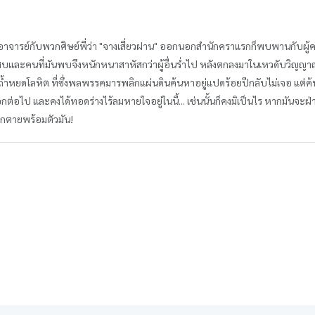
ที่อาจารย์กับพวกศิษย์พี่ว่า "จางเสี่ยวฝาน" ออกนอกสำนักคราแรกก็พบพานกับ
สบและคนที่มันพบจึงหนักหนาสาหัสกว่าผู้อื่นร่ำไป หลังตกลงมาในเหวดับวิญญาณ ม
หยดโลหิต ที่ซึ่งพลพรรคมารพลิกแผ่นดินค้นหาอยู่แปดร้อยปีกลับไม่เจอ แต่ค้
ามบอกต่อไป และคงได้ทอดร่างไร้ลมหายใจอยู่ในนี้... เช่นนั้นก็คงมิเป็นไร หากมั
งตกตายพร้อมตัวมัน!