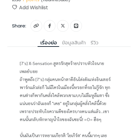
Add Wishlist
Share:
เรื่องย่อ
ข้อมูลสินค้า
รีวิว
[7's] X-Sensation สูตรรักสุดร้ายปราบหัวใจนาย
เพลย์บอย
ถ้าพูดถึง [7’s] กลุ่มคนหน้าตาดีอันโด่งดังแห่งอินเตอร์
พาร์กแล้วล่ะก็ ไม่มีใครในเมืองนี้หรอกที่จะไม่รู้จัก ทุก
คนต่างก็พากันคลั่งไคล้พวกเขาแบบไม่ลืมหูลืมตา ซึ่ง
แน่นอนว่าฉันเองก็ "เคย" อยู่ในกลุ่มผู้คลั่งไคล้นี้ด้วย
เพราะประทับใจความดีของใครบางคน แต่แล้ว...เขา
คนนั้นกลับหักหาญน้ำใจของฉันซะนี่! =O= ฮือๆ
นั่นมันเป็นการหยามเกียรติ 'โยเกิร์ต' คนนี้มากๆ เลย