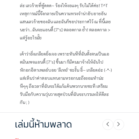
ล่ะ เลวร้ายที่ซู้ดดด~ ร้องไห้งอแงๆ รับไม่ได้ค่ะ! T^T
เหตุการณ์นี้จึงกลายเป็นความทรงจำน่าอับอายอัน
แสนเลวร้ายของฉัน และฉันก็ขอประกาศไว้ ณ ที่นี้เลย
นะว่า...ฉันจะแอนตี้ [7’s] ตลอดกาล ย้ำ! ตลอดกาล >
แต่รู้อะไรมั้ย
เค้าว่ายิ่งเกลียดยิ่งเจอ เพราะทันทีที่ฉันตั้งตนเป็นแอ
ดมินเพจแอนตี้ [7’s] ขึ้นมา ก็มีคนมาจ้างให้ฉันไป
หักอกอีตาเพลย์บอย 'ลีเทย์' ซะงั้น อี๋~ เกลียดอ่ะ (-*-)
แต่เห็นว่าค่าตอบแทนงามหรอกนะถึงยอมทำน่ะ
หึๆๆ ถึงเวลาที่ฉันจะได้แก้แค้นพวกนายซะที เตรียม
รับมือกับความวุ่นวายสุดป่วนที่ฉันจะบรรเลงให้ดีละ
กัน ; )
เล่มนี้ห้ามพลาด