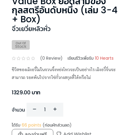
Value Box ยอดสามีของ
กุลสตรีอันดับหนึ่ง (เล่ม 3-4
+ Box)
จิ่วเยวี่ยหลิวหั่ว
(
0
Review)
เขียนรีวิวเพื่อรับ
10 Hearts
ชีวิตของเฉิงอวี๋โม่ในจวนจิ้งหย่งโหวจะเป็นอย่างไร เฉิงอวี๋จิ่นจะ
สามารถ รอดพ้นไปจากไช่กั๋วกงสกุลตี๋ได้หรือไม่
1329.00
บาท
จำนวน
ได้รับ
66
points
(ก่อนหักส่วนลด)
ลองอ่านฟรี
Add Wishlist