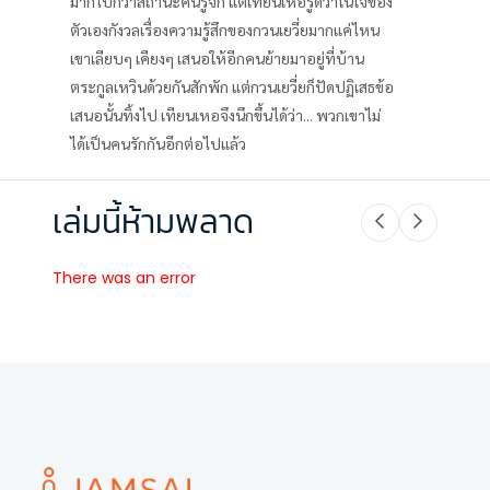
มากไปกว่าสถานะคนรู้จัก แต่เทียนเหอรู้ดีว่าในใจของ
ตัวเองกังวลเรื่องความรู้สึกของกวนเยวี่ยมากแค่ไหน
เขาเลียบๆ เคียงๆ เสนอให้อีกคนย้ายมาอยู่ที่บ้าน
ตระกูลเหวินด้วยกันสักพัก แต่กวนเยวี่ยก็ปัดปฏิเสธข้อ
เสนอนั้นทิ้งไป เทียนเหอจึงนึกขึ้นได้ว่า... พวกเขาไม่
ได้เป็นคนรักกันอีกต่อไปแล้ว
เล่มนี้ห้ามพลาด
There was an error