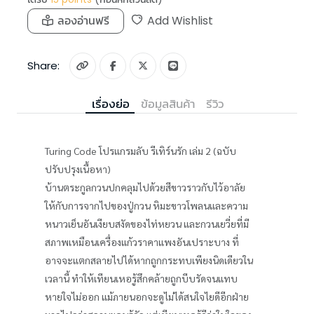
ลองอ่านฟรี
Add Wishlist
Share:
เรื่องย่อ
ข้อมูลสินค้า
รีวิว
Turing Code โปรแกรมลับ รีเทิร์นรัก เล่ม 2 (ฉบับ
ปรับปรุงเนื้อหา)
บ้านตระกูลกวนปกคลุมไปด้วยสีขาวราวกับไว้อาลัย
ให้กับการจากไปของปู่กวน หิมะขาวโพลนและความ
หนาวเย็นอันเงียบสงัดของไท่หยวน และกวนเยวี่ยที่มี
สภาพเหมือนเครื่องแก้วราคาแพงอันเปราะบาง ที่
อาจจะแตกสลายไปได้หากถูกกระทบเพียงนิดเดียวใน
เวลานี้ ทำให้เทียนเหอรู้สึกคล้ายถูกบีบรัดจนแทบ
หายใจไม่ออก แม้ภายนอกจะดูไม่ได้สนใจไยดีอีกฝ่าย