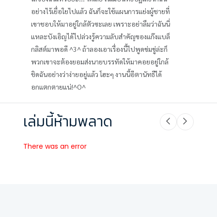
อย่างไร้เยื่อใยไปแล้ว ฉันก็จะใช้แผนการแย่งผู้ชายที่
เขาชอบให้มาอยู่ใกล้ตัวซะเลย เพราะอย่าลืมว่าฉันนี่
แหละบังเอิญได้ไปล่วงรู้ความลับสำคัญของแก๊งแบล็
กลิสต์มาพอดี ^3^ ถ้าลองเอาเรื่องนี้ไปพูดข่มขู่ล่ะก็
พวกเขาจะต้องยอมส่งนายบรรทัดให้มาคอยอยู่ใกล้
ชิดฉันอย่างว่าง่ายอยู่แล้ว โฮะๆ งานนี้อีตานัทธีได้
อกแตกตายแน่!^O^
เล่มนี้ห้ามพลาด
There was an error