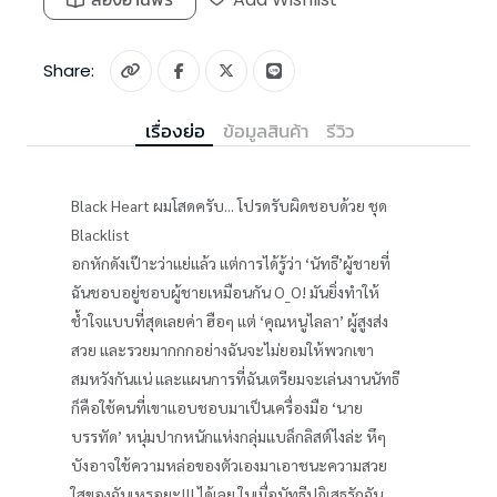
Share:
เรื่องย่อ
ข้อมูลสินค้า
รีวิว
Black Heart ผมโสดครับ... โปรดรับผิดชอบด้วย ชุด
Blacklist
อกหักดังเป๊าะว่าแย่แล้ว แต่การได้รู้ว่า ‘นัทธี’ผู้ชายที่
ฉันชอบอยู่ชอบผู้ชายเหมือนกัน O_O! มันยิ่งทำให้
ช้ำใจแบบที่สุดเลยค่า ฮือๆ แต่ ‘คุณหนูไลลา’ ผู้สูงส่ง
สวย และรวยมากกกอย่างฉันจะไม่ยอมให้พวกเขา
สมหวังกันแน่ และแผนการที่ฉันเตรียมจะเล่นงานนัทธี
ก็คือใช้คนที่เขาแอบชอบมาเป็นเครื่องมือ ‘นาย
บรรทัด’ หนุ่มปากหนักแห่งกลุ่มแบล็กลิสต์ไงล่ะ หึๆ
บังอาจใช้ความหล่อของตัวเองมาเอาชนะความสวย
ใสของฉันเหรอยะ!!! ได้เลย ในเมื่อนัทธีปฏิเสธรักฉัน