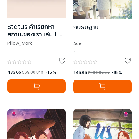
Status คำเรียกหา
กัษธิษฐาน
สถานะของเรา เล่ม 1-2
(2 เล่มจบ)
Pillow_Mark
Ace
-
-
483.65
569.00
บาท
-
15
%
245.65
289.00
บาท
-
15
%