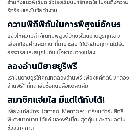
อ่านทั้งแนวพีเรียด รั้วโรงเรียนน่ารักสดใส ไปจนถึงความ
รักร้อนแรงในวัยทำงาน
ความพิถีพิถันในการพิสูจน์อักษร
แจ่มให้ความสำคัญกับพิสูจน์อักษรในนิยายยูริทุกเล่ม
เลือกถ้อยคำและภาษาที่เหมาะสม ให้นักอ่านทุกคนได้รับ
อรรถรสและสนุกไปกับเนื้อหาจนวางไม่ลง
ลองอ่านนิยายยูริฟรี
เรามีนิยายยูริให้คุณทดลองอ่านฟรี เพียงแค่กดปุ่ม “ลอง
อ่านฟรี” ที่หน้าสั่งซื้อหนังสือแต่ละเล่ม
สมาชิกแจ่มใส มีแต่ได้กับได้!
เพียงแค่สมัคร Jamsai Member เตรียมตัวรับสิทธิ
พิเศษมากมาย ได้แก่ ของพรีเมี่ยมสุดคุ้ม และส่วนลดใน
ช่วงเทศกาล