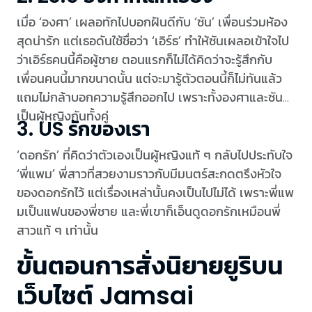
เมื่อ ‘องศา’ เผลอทักไปบอกฝันดีกับ ‘ซัน’ เพื่อนร่วมห้อง
สุดน่ารัก แต่เธอดันใช้ชื่อว่า ‘เอิร์ธ’ ทำให้ซันเผลอเข้าใจไป
ว่าเอิร์ธคนนี้คือผู้ชาย ตอนแรกก็ไม่ได้คิดว่าจะรู้สึกกับ
เพื่อนคนนี้มากขนาดนั้น แต่จะมารู้ตัวตอนนี้ก็ไม่ทันแล้ว
แถมไม่กล้าบอกความรู้สึกออกไป เพราะทั้งองศาและซันก็
เป็นผู้หญิงกันทั้งคู่
3. US รักของเรา
‘ดอกรัก’ ที่คิดว่าตัวเองเป็นผู้หญิงแท้ ๆ กลับไปประทับใจ
‘พี่แพม’ พี่สาวที่สวยงามราวกับมีมนตร์สะกดตรึงหัวใจ
ของดอกรักไว้ แต่เรื่องเหล่านั้นคงเป็นไปไม่ได้ เพราะพี่แพ
มเป็นแฟนของพี่ชาย และพี่เขาก็เอ็นดูดอกรักเหมือนพี่
สาวแท้ ๆ เท่านั้น
ขั้นตอนการสั่งนิยายยูริบน
เว็บไซต์ Jamsai