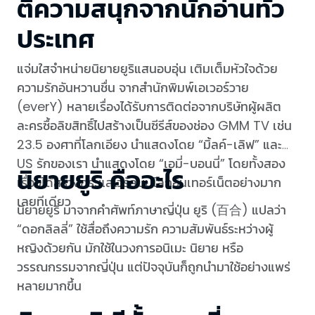
ตีความสนุกจากนักอ่านทั่ว
ประเทศ
แจ่มใสจำหน่ายนิยายยูริแสนอบอุ่น เติมเต็มหัวใจด้วย
ความรักอันหวานชื่น จากสำนักพิมพ์เอเวอร์วาย
(everY) หลายเรื่องได้รับการติดต่อจากบริษัทผู้ผลิต
ละครซื้อลิขสิทธิ์ไปสร้างเป็นซีรีส์ของช่อง GMM TV เช่น
23.5 องศาที่โลกเอียง นำแสดงโดย “มิ้ลค์-เลิฟ” และ
US รักของเรา นำแสดงโดย “เอมี่-บอนนี่” โดยทั้งสอง
นิยายยูริ คืออะไร
เรื่องได้สร้างกระแสไวรัลบนโลกอินเทอร์เน็ตอย่างมาก
เลยทีเดียว
นิยายยูริ มาจากคำศัพท์ภาษาญี่ปุ่น ยูริ (百合) แปลว่า
“ดอกลิลลี่” ใช้สื่อถึงความรัก ความสัมพันธ์ระหว่างผู้
หญิงด้วยกัน มักใช้ในวงการอนิเมะ นิยาย หรือ
วรรณกรรมจากญี่ปุ่น แต่ปัจจุบันก็ถูกนำมาใช้อย่างแพร่
หลายมากขึ้น