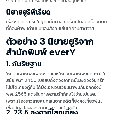
ง่าย มีความสมจริง ไม่หวือหวาแต่อบอุ่นหัวใจ
นิยายยูริพีเรียด
เรื่องราวความรักในยุคอดีตกาล ยุครัตนโกสินทร์ตอนต้น
ที่ต้องฝ่าฟันค่านิยมของสังคมเช่นเดียวนิยายวาย
ตัวอย่าง 3 นิยายยูริจาก
สำนักพิมพ์ everY
1. กัษธิษฐาน
‘หม่อมเจ้าหญิงเพียงรวี’ และ ‘หม่อมเจ้าหญิงศศินภา’ ใน
สมัย พ.ศ. 2456 เปรียบดั่งดวงอาทิตย์และดวงจันทร์ที่
ไม่มีได้เคียงคู่กัน ได้บังเอิญวนเวียนมาพบกันอีกครั้งปี
พ.ศ. 2565 แต่เส้นทางความรักก็คงไม่ง่ายเช่นเคย
เพราะเรื่องราวสายสนกลในจากอดีตก็ยังคงเกี่ยวพัน
เชื่อมโยงส่งผลกระทบมาจวบจนปัจจุบัน
2. 23.5 องศาที่โลกเอียง