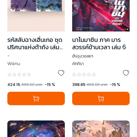
รหัสลับฉางเฮิ่นเกอ ชุด
นาโนมาชิน ภาค มาร
ปริศนาแห่งต้าถัง เล่ม
สวรรค์ข้ามเวลา เล่ม 6
1-2 (2 เล่มจบ)
-
ฮันจุงวอลยา
Wisnu
ภัททิรา
424.15
499.00
บาท
-
15
%
398.65
469.00
บาท
-
15
%