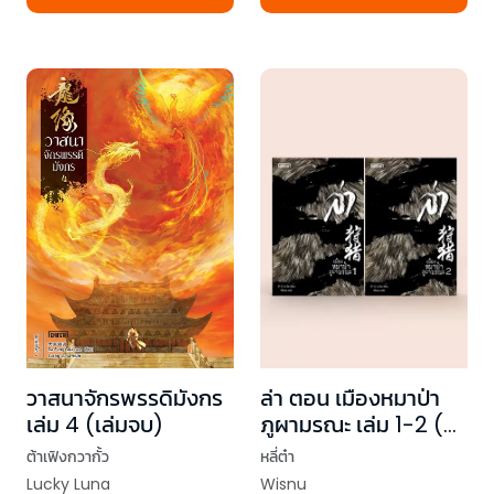
ล่า ตอน เมืองหมาป่า
วาสนาจักรพรรดิมังกร
ภูผามรณะ เล่ม 1-2 (2
เล่ม 4 (เล่มจบ)
เล่มจบ)
หลี่ต๋า
ต้าเฟิงกวากั้ว
Wisnu
Lucky Luna