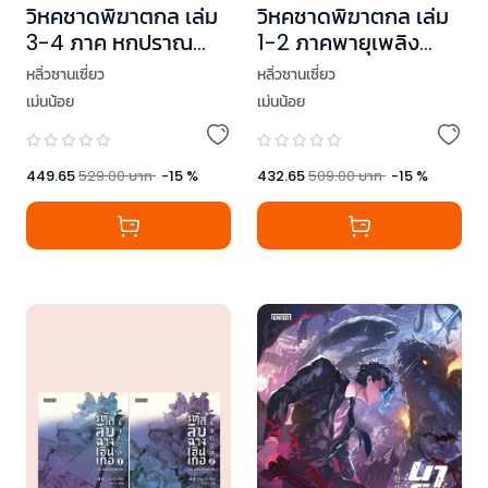
วิหคชาดพิฆาตกล เล่ม
วิหคชาดพิฆาตกล เล่ม
3-4 ภาค หกปราณ
1-2 ภาคพายุเพลิง
มหัศจรรย์
ผลาญ
หลิ่วซานเซี่ยว
หลิ่วซานเซี่ยว
เม่นน้อย
เม่นน้อย
449.65
529.00
บาท
-
15
%
432.65
509.00
บาท
-
15
%