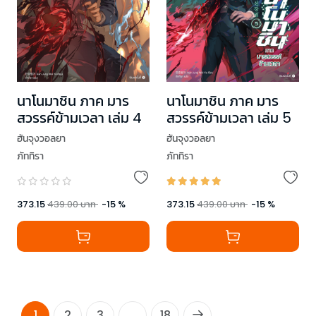
นาโนมาชิน ภาค มาร
นาโนมาชิน ภาค มาร
สวรรค์ข้ามเวลา เล่ม 4
สวรรค์ข้ามเวลา เล่ม 5
ฮันจุงวอลยา
ฮันจุงวอลยา
ภัททิรา
ภัททิรา
373.15
439.00
บาท
-
15
%
373.15
439.00
บาท
-
15
%
1
2
3
...
18