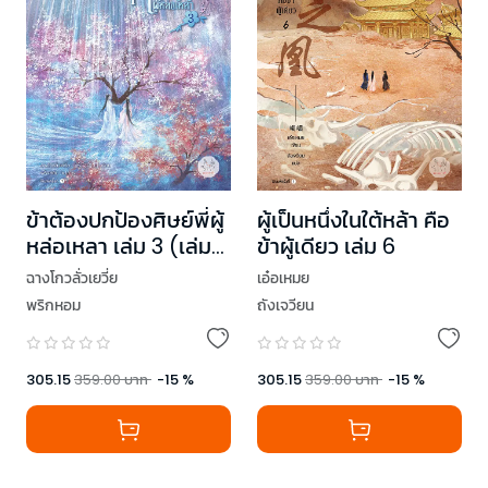
ข้าต้องปกป้องศิษย์พี่ผู้
ผู้เป็นหนึ่งในใต้หล้า คือ
หล่อเหลา เล่ม 3 (เล่ม
ข้าผู้เดียว เล่ม 6
จบ)
ฉางโกวลั่วเยวี่ย
เอ๋อเหมย
พริกหอม
ถังเจวียน
305.15
359.00
บาท
-
15
%
305.15
359.00
บาท
-
15
%