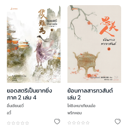
ย้อนกาลสารทวสันต์
ยอดสตรีเป็นยากยิ่ง
เล่ม 2
ภาค 2 เล่ม 4
ไห่ชิงหนาเทียนเอ๋อ
อิ๋นเชียนอวี่
พริกหอม
อวี้