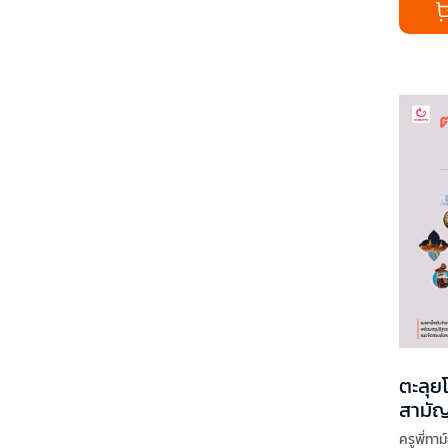
ตะลุย
สามัญ
สอบ)
ครูพี่ทาม