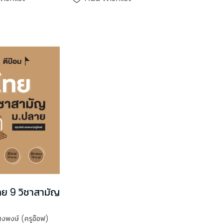
ทย 9 วิชาสามัญ
สงพงษ์ (ครูอ๊อฟ)