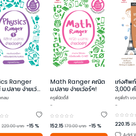
ics Ranger
Math Ranger คณิต
เก่งศัพท
์ ม.ปลาย ง่ายเว่อ
ม.ปลาย ง่ายเว่อร์ๆ!
3,000 ค
่ม 1
(ฉบับปรั
ัวกลม
ครูพี่นัตตี้ส์
ครูพี่เก้า 
-
-
220.15
25
5
-
15
%
152.15
-
15
%
229.00
บาท
179.00
บาท
Add W