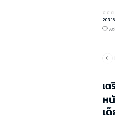
-
203.15
Ad
เต
หน
เด