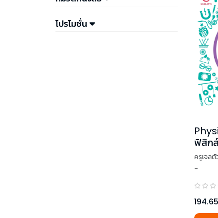
โปรโมชั่น
Phys
ฟิสิกส
ร์ๆ! เล
ครูเจลต
-
194.6