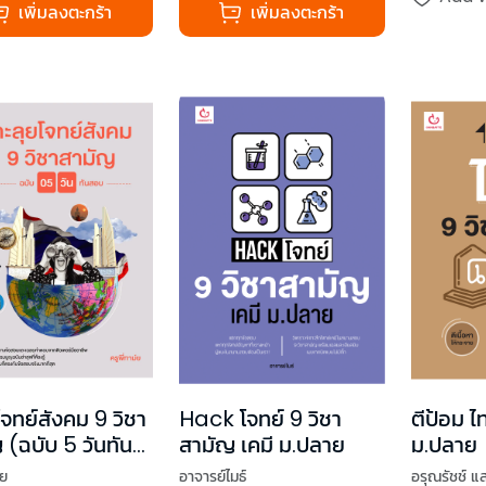
เพิ่มลงตะกร้า
เพิ่มลงตะกร้า
โจทย์สังคม 9 วิชา
Hack โจทย์ 9 วิชา
ตีป้อม ไ
 (ฉบับ 5 วันทัน
สามัญ เคมี ม.ปลาย
ม.ปลาย
์ย
อาจารย์ไมธ์
อรุณรัชช์ แ