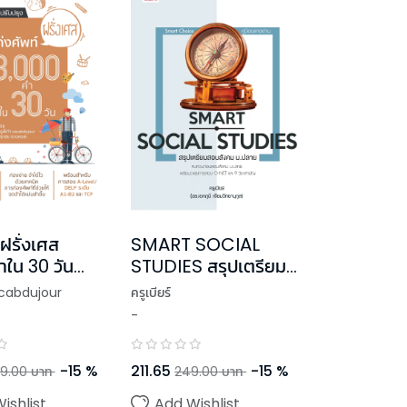
์ฝรั่งเศส
SMART SOCIAL
ำใน 30 วัน
STUDIES สรุปเตรียม
บปรุง)
สอบสังคม ม.ปลาย
vocabdujour
ครูเบียร์
-
-
15
%
211.65
-
15
%
9.00
บาท
249.00
บาท
ishlist
Add Wishlist