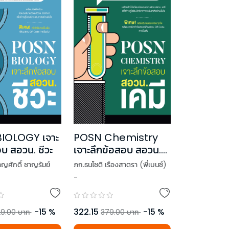
IOLOGY เจาะ
POSN Chemistry
บ สอวน. ชีวะ
เจาะลึกข้อสอบ สอวน.
เคมี
าญศักดิ์ ชาญรัมย์
ภก.ธนโชติ เรืองสาตรา (พี่เบนซ์)
-
-
15
%
322.15
-
15
%
9.00
บาท
379.00
บาท