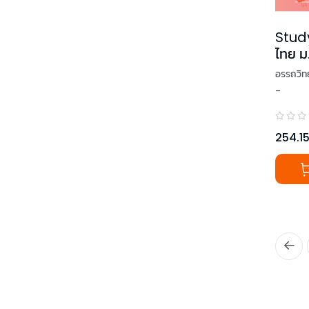
Stud
ไทย ม
Corn
อรรถวิท
-
254.1