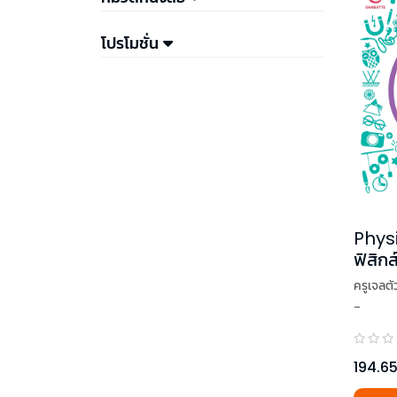
โปรโมชั่น
Phys
ฟิสิกส
ร์ๆ! เล
ครูเจลต
-
194.6