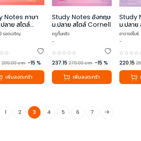
y Notes ภาษา
Study Notes อังกฤษ
Study N
.ปลาย สไตล์
ม.ปลาย สไตล์ Cornell
ม.ปลาย 
ell
เล่ม 1
ย์ รอดเจริญ
ครูต้้นหลิว
อาจารย์ไมธ์
-
-
5
-
15
%
237.15
-
15
%
220.15
299.00
บาท
279.00
บาท
25
เพิ่มลงตะกร้า
เพิ่มลงตะกร้า
1
2
3
4
5
6
7