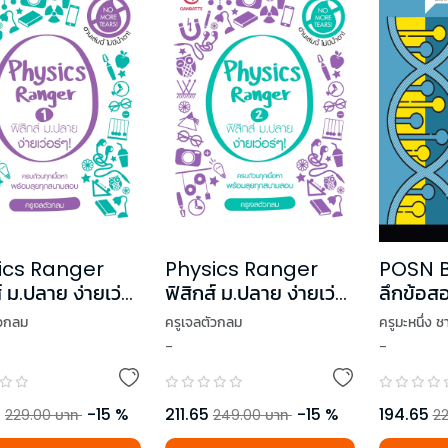
ics Ranger
Physics Ranger
POSN B
์ ม.ปลาย ง่ายเว่อ
ฟิสิกส์ ม.ปลาย ง่ายเว่อ
ลึกข้อสอ
่ม 1
ร์ๆ! เล่ม 2
ัวกลม
ครูเจลตัวกลม
ครูมะหนึ่ง ช
-
-
5
-
15
%
211.65
-
15
%
194.65
229.00
บาท
249.00
บาท
22