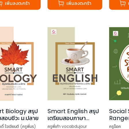
เพิ่มลงตะกร้า
เพิ่มลงตะกร้า
t Biology สรุป
Smart English สรุป
Social 
มสอบชีวะ ม.ปลาย
เตรียมสอบภาษา
Ranger
อังกฤษ ม.ปลาย
ม.ปลาย
ดิ์ ใจเขียนดี (ครูพี่มร)
ครูพี่เก้า vocabdujour
ครูน็อค