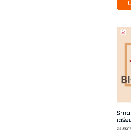
Smar
เตรีย
ดร.สุรศัก