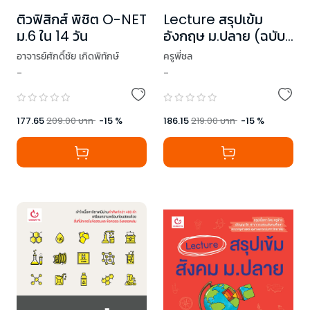
ติวฟิสิกส์ พิชิต O-NET
Lecture สรุปเข้ม
ม.6 ใน 14 วัน
อังกฤษ ม.ปลาย (ฉบับ
ปรับปรุง)
อาจารย์ศักดิ์ชัย เกิดพิทักษ์
ครูพี่ชล
-
-
177.65
209.00
บาท
-
15
%
186.15
219.00
บาท
-
15
%