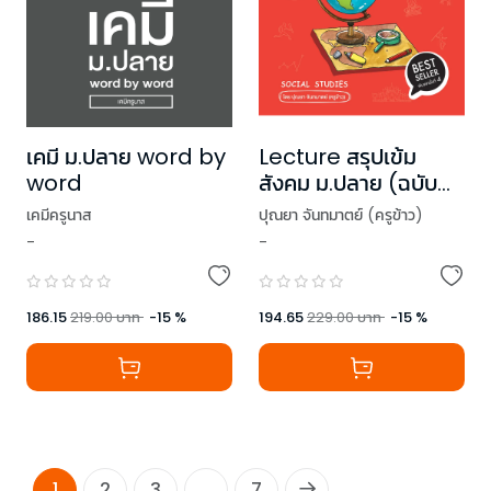
เคมี ม.ปลาย word by
Lecture สรุปเข้ม
word
สังคม ม.ปลาย (ฉบับ
พิมพ์ใหม่)
เคมีครูนาส
ปุณยา จันทมาตย์ (ครูข้าว)
-
-
186.15
219.00
บาท
-
15
%
194.65
229.00
บาท
-
15
%
1
2
3
...
7