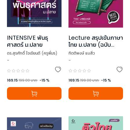
INTENSIVE พันธุ
Lecture สรุปเข้มภาษา
ศาสตร์ ม.ปลาย
ไทย ม.ปลาย (ฉบับ
ปรับปรุง)
ดร.สุรศักดิ์ ใจเขียนดี (ครูพี่มร)
กิตติพงษ์ แบสิ่ว
-
-
,
ดร.นิศรา บุญเกิด
169.15
199.00
บาท
-
15
%
169.15
199.00
บาท
-
15
%