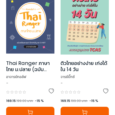
Thai Ranger ภาษา
ติวไทยอย่างง่าย เก่งได้
ไทย ม.ปลาย (ฉบับ
ใน 14 วัน
ปรับปรุง)
อาจารย์กอล์ฟ
จารย์บิ๊กซ์
-
-
169.15
199.00
บาท
-
15
%
169.15
199.00
บาท
-
15
%