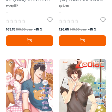
กว่าเลิฟยู ชุด Prince
may112
ปุยฝ้าย
of Zodiac
-
-
169.15
199.00
บาท
-
15
%
126.65
149.00
บาท
-
15
%