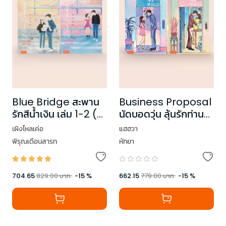
Blue Bridge สะพาน
Business Proposal
รักสีน้ำเงิน เล่ม 1-2 (2
นัดบอดวุ่น ลุ้นรักท่าน
เล่มจบ)
ประธาน เล่ม 1-2 (2
เผิงไหลเค่อ
แฮฮวา
เล่มจบ)
พิรุณเดือนสารท
หัทยา
704.65
829.00
บาท
-
15
%
662.15
779.00
บาท
-
15
%