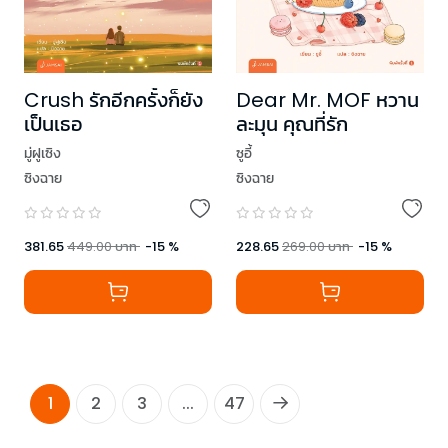
Crush รักอีกครั้งก็ยัง
Dear Mr. MOF หวาน
เป็นเธอ
ละมุน คุณที่รัก
มู่ฝูเซิง
ซูอี้
ซิงฉาย
ซิงฉาย
381.65
449.00
บาท
-
15
%
228.65
269.00
บาท
-
15
%
1
2
3
...
47