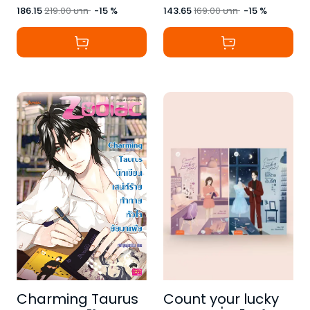
186.15
219.00
บาท
-
15
%
143.65
169.00
บาท
-
15
%
Count your lucky
Charming Taurus