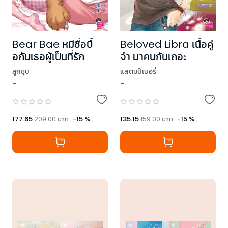
Bear Bae หมีซื่อบื้
Beloved Libra เนื้อคู่
อกับเธอผู้เป็นที่รัก
จ๋า มาคบกันเถอะ
ลูกชุบ
แสตมป์เบอรี่
-
-
177.65
209.00
บาท
-
15
%
135.15
159.00
บาท
-
15
%