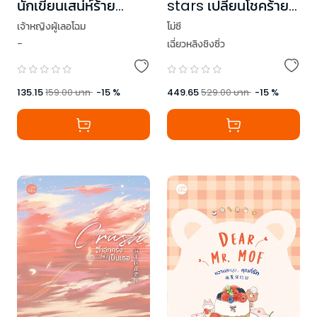
stars เปลี่ยนโชคร้าย
นักเขียนเสน่ห์ร้าย
ให้กลายเป็นรัก เล่ม 1-2
ท้าทายหัวใจยัยมาเฟีย
โม่ซี
เจ้าหญิงผู้เลอโฉม
(2 เล่มจบ)
ชุด Prince of
เฉี่ยวหลิงชิงซิ่ว
-
Zodiac
449.65
529.00
บาท
-
15
%
135.15
159.00
บาท
-
15
%