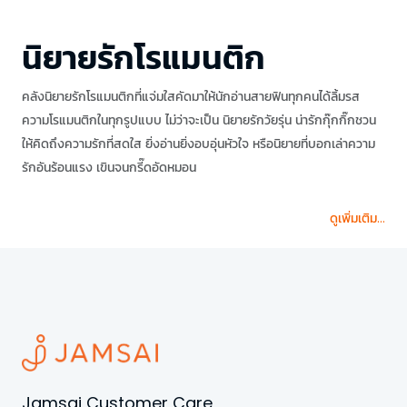
นิยายรักโรแมนติก
คลังนิยายรักโรแมนติกที่แจ่มใสคัดมาให้นักอ่านสายฟินทุกคนได้ลิ้มรส
ความโรแมนติกในทุกรูปแบบ ไม่ว่าจะเป็น นิยายรักวัยรุ่น น่ารักกุ๊กกิ๊กชวน
ให้คิดถึงความรักที่สดใส ยิ่งอ่านยิ่งอบอุ่นหัวใจ หรือนิยายที่บอกเล่าความ
รักอันร้อนแรง เขินจนกรี๊ดอัดหมอน
ดูเพิ่มเติม...
Jamsai Customer Care