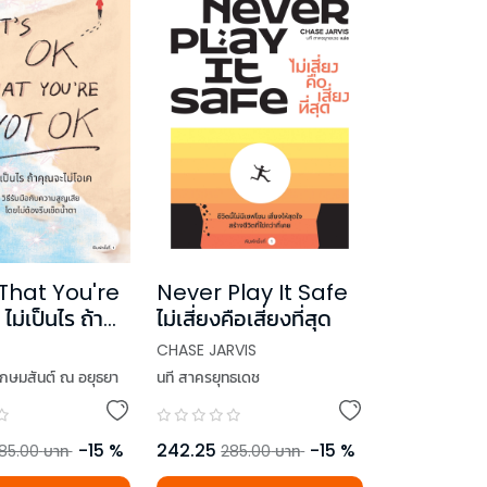
 That You're
Never Play It Safe
ม่เป็นไร ถ้า
ไม่เสี่ยงคือเสี่ยงที่สุด
โอเค
CHASE JARVIS
ษมสันต์ ณ​ อยุธยา
นที สาครยุทธเดช
-
15
%
242.25
-
15
%
85.00
บาท
285.00
บาท