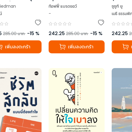
ตัวเอง)
มือเมื่อชีวิตเปรี้ยว
ท้อฟฟี่ แบรดชอว์
ซูซูกิ ยู
riedman
-
เมธี ธรรมพิ
น์
242.25
-
15
%
242.25
5
-
15
%
285.00
บาท
2
285.00
บาท
เพิ่มลงตะกร้า
เพิ่มลงตะกร้า