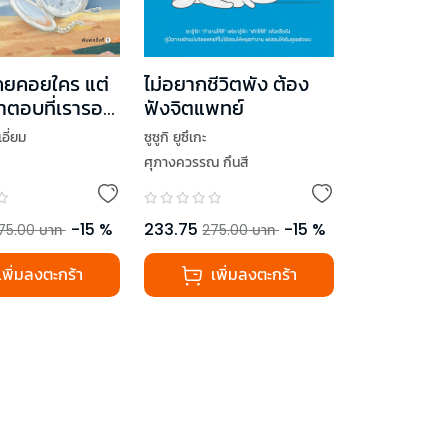
เคยคอยใคร แต่
ไม่อยากชีวิตพัง ต้อง
ำตอบที่เรารอ
ฟังจิตแพทย์
อ Only Time
เอี่ยม
ซูซูกิ ยูซึเกะ
ll (New
ศุภางควรรณ กึนสี
)
-
15
%
233.75
-
15
%
75.00
บาท
275.00
บาท
เพิ่มลงตะกร้า
เพิ่มลงตะกร้า