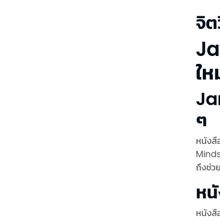
จิ
Ja
ใหม
Ja
ๆ
หนังสื
Minds
ถึงช่วย
หนั
หนังสื