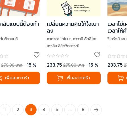
เปลี่ยนความคิดให้ใจเบา
ู้กลับแบบนี้ต้องทำ
เวลาไม่
ลง
เวลาให้ค
คอยเสม
คาตาดะ โทโมยะ
,
คาวามิ อัตสึโกะ
 ตันติยานนท์
วิไลรัตน์ เอม
Will Te
เกวลิน ลิขิตวิทยาวุฒิ
-
ugnoms
,
ดีเจพี่อ้อย
Edition
THINKต่าง
,
Low Profile
ภมั่งมี
,
โอมศิริ วีระกุล
233.75
-
15
%
-
15
%
233.75
275.00
บาท
279.00
บาท
2
ง
,
อานนทวงศ์ มฤคพิทักษ์
เพิ่มลงตะกร้า
เพิ่มลงตะกร้า
เล่นให้เป็นเรื่องใหญ่
มโพธิ์
,
ทิง (วันนี้เจอนั่น)
1
2
3
4
5
...
8