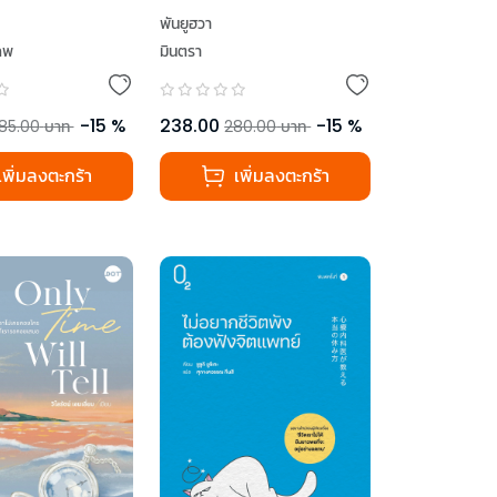
WORK คู่มือเตรียมใจไป
พันยูฮวา
ทำงาน เมื่อต้องผ่าน
ภพ
มินตรา
สถานี “เพลียจิต”
-
15
%
238.00
-
15
%
85.00
บาท
280.00
บาท
เพิ่มลงตะกร้า
เพิ่มลงตะกร้า