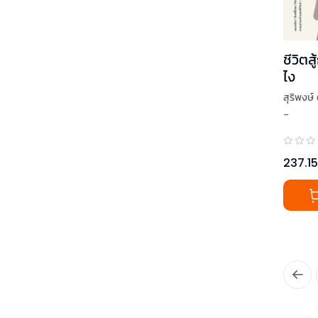
ชีวิตส
ไง
สุริพงษ์
-
,
TAXB
,
เธมส์ 
,
โสภณ ศุ
237.15
,
หมอจริ
,
ทำเรื่อง
,
นภดล ร่
,
คิดมาก