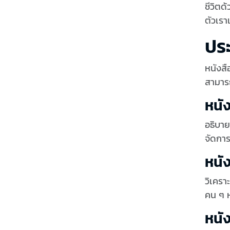
ชีวิตด
ตัวเร
ปร
หนังสื
สามารถ
หนั
อธิบาย
จัดการ
หนั
วิเครา
คน ๆ ห
หนั