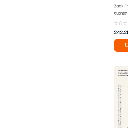
วิธีรับ
Zack F
ใส่
จินดารัต
242.2