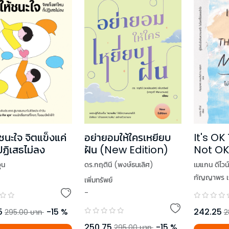
ชนะใจ จิตแข็งแค่
อย่ายอมให้ใครเหยียบ
It's OK
ปฏิเสธไม่ลง
ฝัน (New Edition)
Not OK ไ
คุณจะไม่
ุน
ดร.กฤตินี (พงษ์ธนเลิศ)
เมแกน ดีไวน์
กัญญาพร เก
เพิ่มทรัพย์
-
5
-
15
%
242.25
295.00
บาท
2
250.75
-
15
%
295.00
บาท