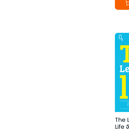
The
Life จั