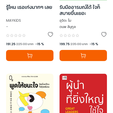
รู้ไหม เธอเก่งมากๆ เลย
รับมืออารมณ์ได้ ใจก็
สบายขึ้นเยอะ
MAYKiDS
อุจิดะ ไม
-
ดนพ ลีนุกูล
191.25
225.00
บาท
-
15
%
199.75
235.00
บาท
-
15
%