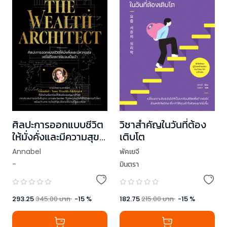
ศิลปะการออกแบบชีวิต
วิชาสำคัญในวันที่ต้อง
ให้มั่งคั่งและมีความสุข
เติบโต
แต่ไม่ต้องหาเงินจนเป็น
Annabel
พัคเยจี
บ้า
-
มินตรา
293.25
345.00
บาท
-
15
%
182.75
215.00
บาท
-
15
%