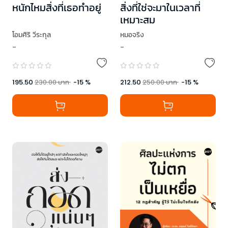
หนักไหมสิ่งที่เธอทำอยู่
สิ่งที่ใช่จะมาในเวลาที่
เหมาะสม
โอมศิริ วีระกุล
หมอจริง
-
-
195.50
230.00
บาท
-
15
%
212.50
250.00
บาท
-
15
%