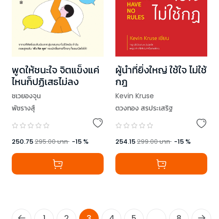
พูดให้ชนะใจ จิตแข็งแค่
ผู้นำที่ยิ่งใหญ่ ใช้ใจ ไม่ใช้
ไหนก็ปฏิเสธไม่ลง
กฎ
ชเวยองจุน
Kevin Kruse
พัชรางสุ์
ตวงทอง สรประเสริฐ
250.75
295.00
บาท
-
15
%
254.15
299.00
บาท
-
15
%
1
2
3
4
5
...
8