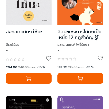
ศิลปะแห่งการไม่ตกเป็น
ส่งกอดแน่นๆ ให้นะ
เหยื่อ 12 กฎสำคัญ รู้ไว้
ไม่เจ็บใจทีหลัง
อ.ดร. ตฤณห์ โพธิ์รักษา
ดีเจพี่อ้อย
-
-
182.75
215.00
บาท
-
15
%
204.00
240.00
บาท
-
15
%