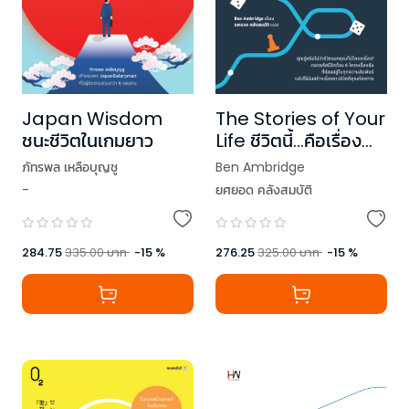
Japan Wisdom
The Stories of Your
ชนะชีวิตในเกมยาว
Life ชีวิตนี้…คือเรื่อง
ของเรา
ภัทรพล เหลือบุญชู
Ben Ambridge
-
ยศยอด คลังสมบัติ
284.75
335.00
บาท
-
15
%
276.25
325.00
บาท
-
15
%