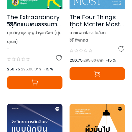
The Extraordinary
The Four Things
วิธีคิดแบบคนธรรมดา
that Matter Most
(ที่อดทนมากเป็น
สี่คำสำคัญของชีวิต
บุณย์ญานุช บุญบำรุงทรัพย์ (บุ๋ม
นายแพทย์ไอรา ไบอ็อก
พิเศษ) ได้รับลายเซ็น
ธีร์ ทิพกฤต
บุณย์)
นักเขียนในเล่ม
-
250.75
295.00
บาท
-
15
%
250.75
295.00
บาท
-
15
%