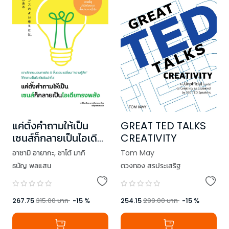
แค่ตั้งคำถามให้เป็น
GREAT TED TALKS
เซนส์ก็กลายเป็นไอเดีย
CREATIVITY
ทรงพลัง
อาซามิ อายากะ
,
ซาโต้ มากิ
Tom May
ธนัญ พลแสน
ตวงทอง สรประเสริฐ
267.75
315.00
บาท
-
15
%
254.15
299.00
บาท
-
15
%