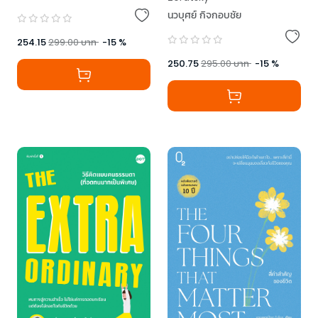
นวบุศย์ กิจกอบชัย
254.15
299.00
บาท
-
15
%
250.75
295.00
บาท
-
15
%