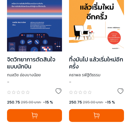
จิตวิทยาการตัดสินใจ
ทิ้งมันไป แล้วเริ่มใหม่อีก
แบบนักบิน
ครั้ง
กมลวิช อ่องบางน้อย
คธาพล รพีฐิติธรรม
-
-
250.75
295.00
บาท
-
15
%
250.75
295.00
บาท
-
15
%