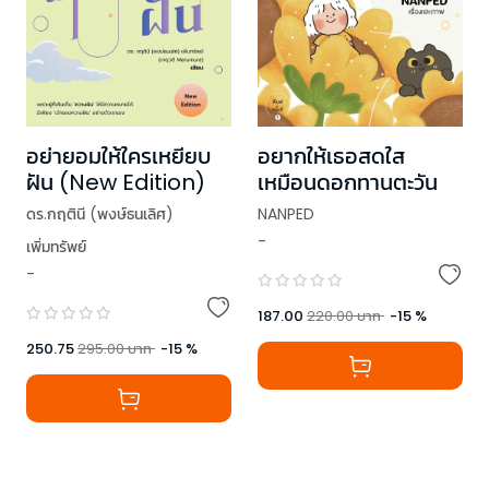
อย่ายอมให้ใครเหยียบ
อยากให้เธอสดใส
ฝัน (New Edition)
เหมือนดอกทานตะวัน
ดร.กฤตินี (พงษ์ธนเลิศ)
NANPED
-
เพิ่มทรัพย์
-
187.00
220.00
บาท
-
15
%
250.75
295.00
บาท
-
15
%