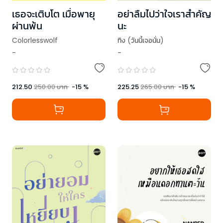
เธอจะเติบโต เมื่อพายุ
อย่าลืมไปว่าใจเราสำคัญ
ผ่านพ้น
นะ
Colorlesswolf
ทิง (วันนี้เจอนั่น)
-
-
212.50
250.00
บาท
-
15
%
225.25
265.00
บาท
-
15
%