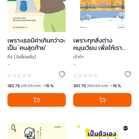
เพราะเธอมีค่าเกินกว่าจะ
เพราะทุกสิ่งต่าง
เป็น 'คนสุดท้าย'
หมุนเวียน เพื่อให้เรา
เรียนรู้ที่จะยอมรับ (The
ทิง (วันนี้เจอนั่น)
เจ้าป่า
Rhythm of
-
-
Seasons Within)
182.75
215.00
บาท
-
15
%
301.75
355.00
บาท
-
15
%