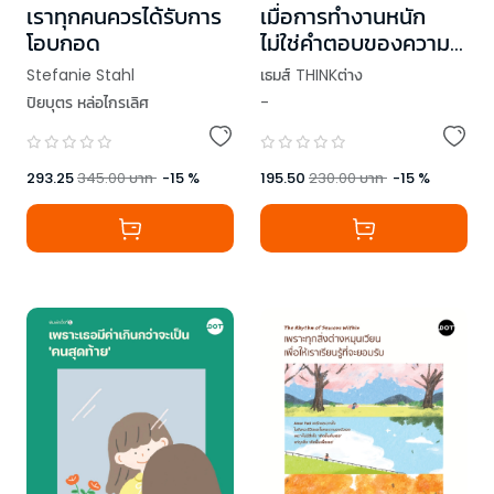
เราทุกคนควรได้รับการ
เมื่อการทำงานหนัก
โอบกอด
ไม่ใช่คำตอบของความ
ก้าวหน้า
Stefanie Stahl
เธมส์ THINKต่าง
ปิยบุตร หล่อไกรเลิศ
-
293.25
345.00
บาท
-
15
%
195.50
230.00
บาท
-
15
%