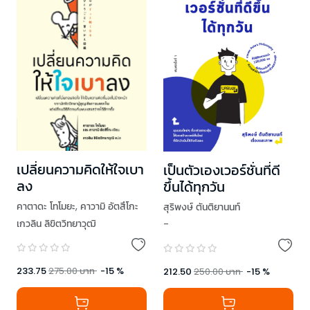
เปลี่ยนความคิดให้ใจเบา
เป็นตัวเองเวอร์ชั่นที่ดี
ลง
ขึ้นได้ทุกวัน
คาตาดะ โทโมยะ
,
คาวามิ อัตสึโกะ
สุริพงษ์ ตันติยานนท์
เกวลิน ลิขิตวิทยาวุฒิ
-
233.75
275.00
บาท
-
15
%
212.50
250.00
บาท
-
15
%