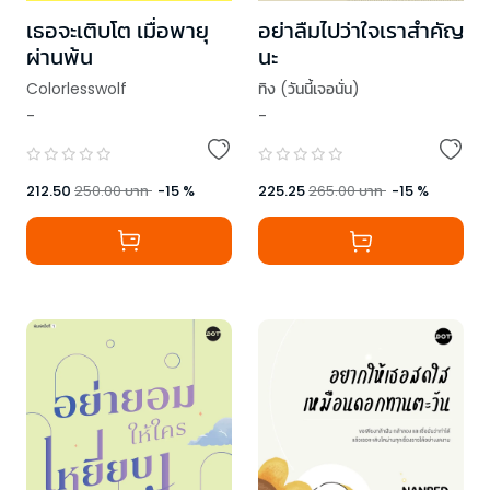
เธอจะเติบโต เมื่อพายุ
อย่าลืมไปว่าใจเราสำคัญ
ผ่านพ้น
นะ
Colorlesswolf
ทิง (วันนี้เจอนั่น)
-
-
212.50
250.00
บาท
-
15
%
225.25
265.00
บาท
-
15
%