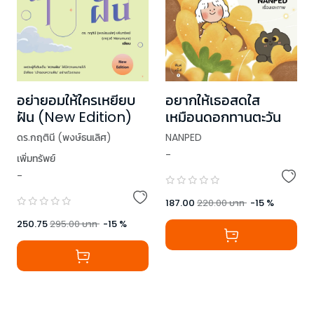
อย่ายอมให้ใครเหยียบ
อยากให้เธอสดใส
ฝัน (New Edition)
เหมือนดอกทานตะวัน
ดร.กฤตินี (พงษ์ธนเลิศ)
NANPED
-
เพิ่มทรัพย์
-
187.00
220.00
บาท
-
15
%
250.75
295.00
บาท
-
15
%