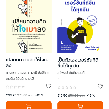
เปลี่ยนความคิดให้ใจเบา
เป็นตัวเองเวอร์ชั่นที่ดี
ลง
ขึ้นได้ทุกวัน
คาตาดะ โทโมยะ
,
คาวามิ อัตสึโกะ
สุริพงษ์ ตันติยานนท์
เกวลิน ลิขิตวิทยาวุฒิ
-
233.75
275.00
บาท
-
15
%
212.50
250.00
บาท
-
15
%