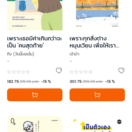
เพราะเธอมีค่าเกินกว่าจะ
เพราะทุกสิ่งต่าง
เป็น 'คนสุดท้าย'
หมุนเวียน เพื่อให้เรา
เรียนรู้ที่จะยอมรับ (The
ทิง (วันนี้เจอนั่น)
เจ้าป่า
Rhythm of
-
-
Seasons Within)
182.75
215.00
บาท
-
15
%
301.75
355.00
บาท
-
15
%