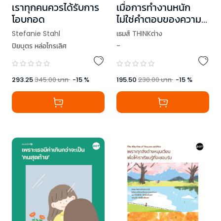
เราทุกคนควรได้รับการ
เมื่อการทำงานหนัก
โอบกอด
ไม่ใช่คำตอบของความ
ก้าวหน้า
Stefanie Stahl
เธมส์ THINKต่าง
ปิยบุตร หล่อไกรเลิศ
-
293.25
345.00
บาท
-
15
%
195.50
230.00
บาท
-
15
%