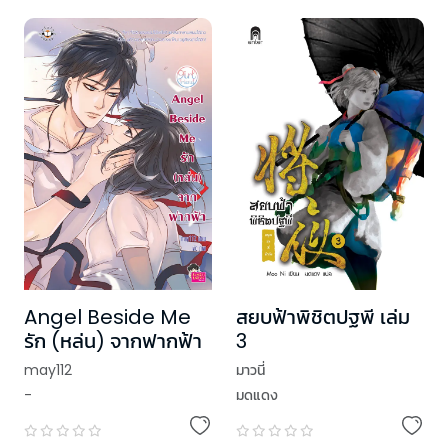
Angel Beside Me
สยบฟ้าพิชิตปฐพี เล่ม
รัก (หล่น) จากฟากฟ้า
3
may112
มาวนี่
-
มดแดง