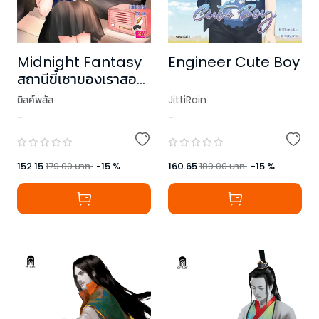
Midnight Fantasy
Engineer Cute Boy
สถานีขี้เซาของเราสอง
คน
มิลค์พลัส
JittiRain
-
-
152.15
179.00
บาท
-
15
%
160.65
189.00
บาท
-
15
%