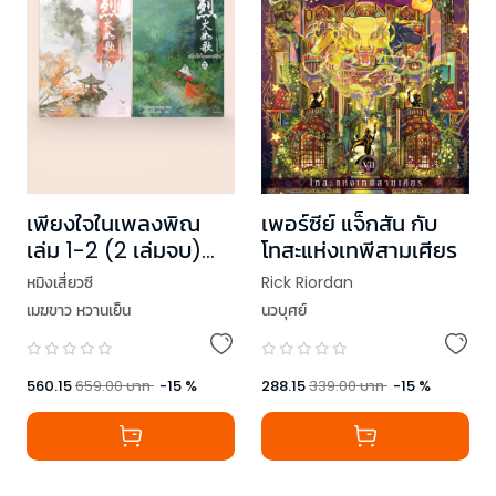
เพียงใจในเพลงพิณ
เพอร์ซีย์ แจ็กสัน กับ
เล่ม 1-2 (2 เล่มจบ)
โทสะแห่งเทพีสามเศียร
(ปกใหม่)
หมิงเสี่ยวซี
Rick Riordan
เมฆขาว หวานเย็น
นวบุศย์
560.15
659.00
บาท
-
15
%
288.15
339.00
บาท
-
15
%