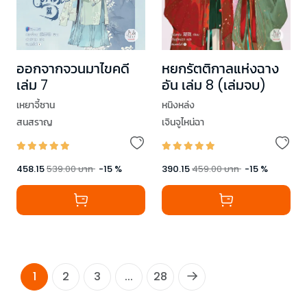
หยกรัตติกาลแห่งฉาง
ออกจากจวนมาไขคดี
อัน เล่ม 8 (เล่มจบ)
เล่ม 7
หนิงหล่ง
เหยาจี้ซาน
เจินจูไหน่ฉา
สนสราญ
390.15
459.00
บาท
-
15
%
458.15
539.00
บาท
-
15
%
1
2
3
...
28