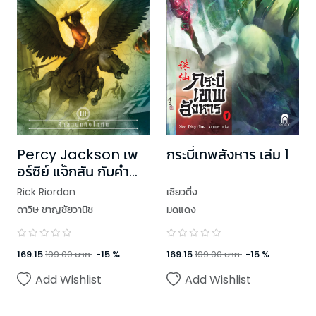
Percy Jackson เพ
กระบี่เทพสังหาร เล่ม 1
อร์ซีย์ แจ็กสัน กับคำ
สาปแห่งไททัน
Rick Riordan
เซียวติ่ง
ดาวิษ ชาญชัยวานิช
มดแดง
169.15
199.00
บาท
-
15
%
169.15
199.00
บาท
-
15
%
Add Wishlist
Add Wishlist