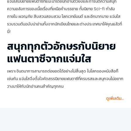
แจ่มใสมีนิยายแฟนตาซีที่แนะนำโดยนักอ่านตัวยงและการันตีความสนุก
ความอลังการของเนื้อเรื่องที่เหนือคำบรรยาย ทั้งนิยาย Sci-fi กำลัง
ภายใน ผจญภัย สืบสวนสอบสวน โลกเวทย์มนต์ และอีกมากมาย แจ่มใส
รวบรวมต้นฉบับน่าอ่านทั้งจากนักเขียนไทยและต่างประเทศมาให้คุณแล้วที่
นี่!
สนุกทุกตัวอักษรกับนิยาย
แฟนตาซีจากแจ่มใส
เพราะจินตนาการสามารถต่อยอดได้อย่างไม่สิ้นสุด ในโลกของหนังสือก็
เช่นกัน แจ่มใสจึงตั้งใจคัดสรรนิยายแฟนตาซีที่ครบรสและสนุกจนไม่อยาก
วางมาให้กับนักอ่านคนสำคัญทุกคน
ดูเพิ่มเติม...