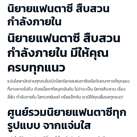
นิยายแฟนตาซี สืบสวน
กำลังภายใน
นิยายแฟนตาซี สืบสวน
กำลังภายใน มีให้คุณ
ครบทุกแนว
แจ่มใสพานักอ่านทุกคนไปเปิดโลกนิยายแฟนตาซีเหนือจินตนาการที่คุณเอง
ก็อาจคาดไม่ถึง ด้วยเนื้อหาที่สนุกเข้มข้น ไม่ว่าจะเป็น นิยายสืบสวน เรื่อง
ลี้ลับ กำลังภายใน โลกเวทย์มนต์ หรือแอ็กชัน เรามีให้คุณลิ้มรสทุกแนว!
ศูนย์รวมนิยายแฟนตาซีทุก
รูปแบบ จากแจ่มใส