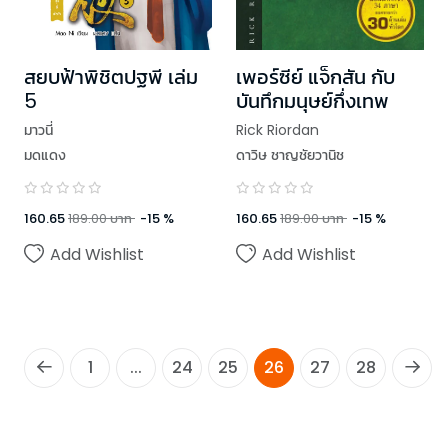
เพอร์ซีย์ แจ็กสัน กับ
สยบฟ้าพิชิตปฐพี เล่ม
บันทึกมนุษย์กึ่งเทพ
5
Rick Riordan
มาวนี่
ดาวิษ ชาญชัยวานิช
มดแดง
160.65
189.00
บาท
-
15
%
160.65
189.00
บาท
-
15
%
Add Wishlist
Add Wishlist
1
...
24
25
26
27
28