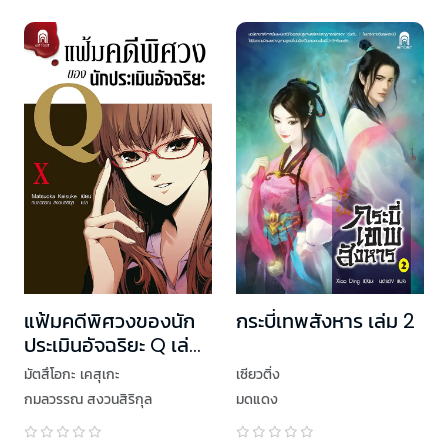
แฟ้มคดีพิศวงของนัก
กระบี่เทพสังหาร เล่ม 2
ประเมินอัจฉริยะ Q เล่ม
10
มัตสึโอกะ เคสุเกะ
เซียวติ่ง
กมลวรรณ สงวนสิริกุล
มดแดง