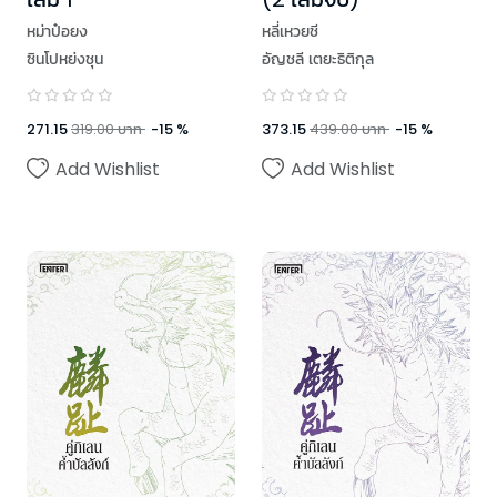
หลี่เหวยชี
หม่าป๋อยง
อัญชลี เตยะธิติกุล
ซินโปหย่งชุน
373.15
439.00
บาท
-
15
%
271.15
319.00
บาท
-
15
%
Add Wishlist
Add Wishlist