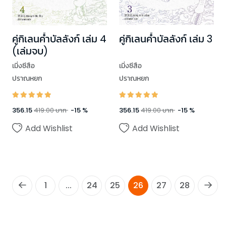
คู่กิเลนค้ำบัลลังก์ เล่ม 4
คู่กิเลนค้ำบัลลังก์ เล่ม 3
(เล่มจบ)
เมิ่งซีสือ
เมิ่งซีสือ
ปราณหยก
ปราณหยก
356.15
419.00
บาท
-
15
%
356.15
419.00
บาท
-
15
%
Add Wishlist
Add Wishlist
1
...
24
25
26
27
28