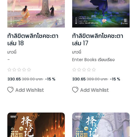
ท้าลิขิตพลิกโชคชะตา
ท้าลิขิตพลิกโชคชะตา
เล่ม 18
เล่ม 17
มาวนี่
มาวนี่
-
Enter Books เรียบเรียง
330.65
389.00
บาท
-
15
%
330.65
389.00
บาท
-
15
%
Add Wishlist
Add Wishlist