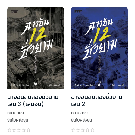
ฉางอันสิบสองชั่วยาม
ฉางอันสิบสองชั่วยาม
เล่ม 3 (เล่มจบ)
เล่ม 2
หม่าป๋อยง
หม่าป๋อยง
ซินโปหย่งชุน
ซินโปหย่งชุน