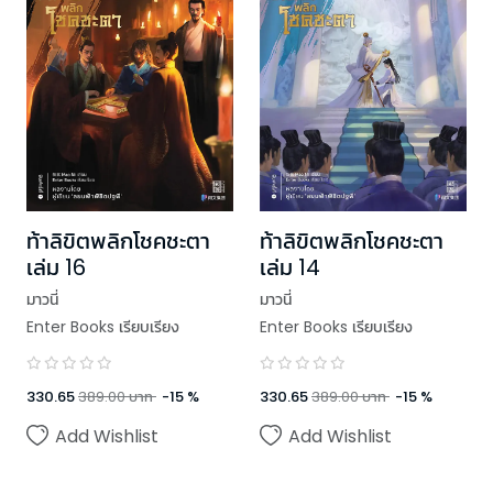
ท้าลิขิตพลิกโชคชะตา
ท้าลิขิตพลิกโชคชะตา
เล่ม 16
เล่ม 14
มาวนี่
มาวนี่
Enter Books เรียบเรียง
Enter Books เรียบเรียง
330.65
389.00
บาท
-
15
%
330.65
389.00
บาท
-
15
%
Add Wishlist
Add Wishlist