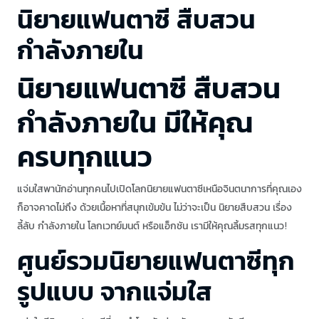
นิยายแฟนตาซี สืบสวน
กำลังภายใน
นิยายแฟนตาซี สืบสวน
กำลังภายใน มีให้คุณ
ครบทุกแนว
แจ่มใสพานักอ่านทุกคนไปเปิดโลกนิยายแฟนตาซีเหนือจินตนาการที่คุณเอง
ก็อาจคาดไม่ถึง ด้วยเนื้อหาที่สนุกเข้มข้น ไม่ว่าจะเป็น นิยายสืบสวน เรื่อง
ลี้ลับ กำลังภายใน โลกเวทย์มนต์ หรือแอ็กชัน เรามีให้คุณลิ้มรสทุกแนว!
ศูนย์รวมนิยายแฟนตาซีทุก
รูปแบบ จากแจ่มใส