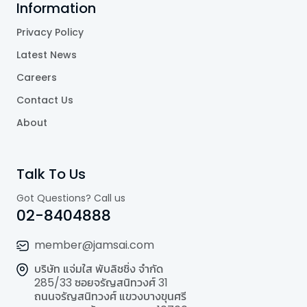
Information
Privacy Policy
Latest News
Careers
Contact Us
About
Talk To Us
Got Questions? Call us
02-8404888
member@jamsai.com
บริษัท แจ่มใส พับลิชชิ่ง จำกัด
285/33 ซอยจรัญสนิทวงศ์ 31
ถนนจรัญสนิทวงศ์ แขวงบางขุนศรี