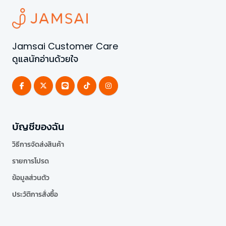
Jamsai Customer Care
ดูแลนักอ่านด้วยใจ
บัญชีของฉัน
วิธีการจัดส่งสินค้า
รายการโปรด
ข้อมูลส่วนตัว
ประวัติการสั่งซื้อ