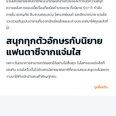
แจ่มใสมีนิยายแฟนตาซีที่แนะนำโดยนักอ่านตัวยงและการันตีความสนุก
ความอลังการของเนื้อเรื่องที่เหนือคำบรรยาย ทั้งนิยาย Sci-fi กำลัง
ภายใน ผจญภัย สืบสวนสอบสวน โลกเวทย์มนต์ และอีกมากมาย แจ่มใส
รวบรวมต้นฉบับน่าอ่านทั้งจากนักเขียนไทยและต่างประเทศมาให้คุณแล้วที่
นี่!
สนุกทุกตัวอักษรกับนิยาย
แฟนตาซีจากแจ่มใส
เพราะจินตนาการสามารถต่อยอดได้อย่างไม่สิ้นสุด ในโลกของหนังสือก็
เช่นกัน แจ่มใสจึงตั้งใจคัดสรรนิยายแฟนตาซีที่ครบรสและสนุกจนไม่อยาก
วางมาให้กับนักอ่านคนสำคัญทุกคน
ดูเพิ่มเติม...