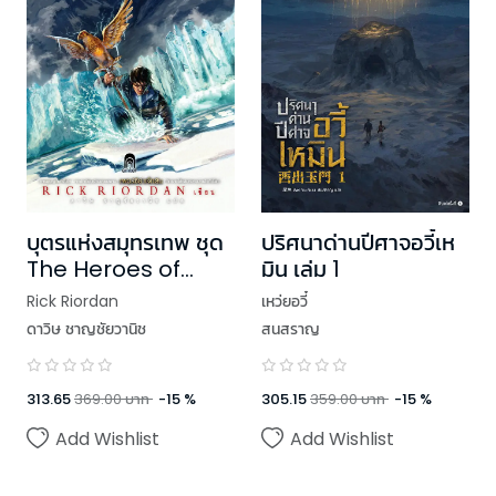
บุตรแห่งสมุทรเทพ ชุด
ปริศนาด่านปีศาจอวี้เห
The Heroes of
มิน เล่ม 1
Olympus (ปกอ่อน)
Rick Riordan
เหว่ยอวี๋
ดาวิษ ชาญชัยวานิช
สนสราญ
313.65
369.00
บาท
-
15
%
305.15
359.00
บาท
-
15
%
Add Wishlist
Add Wishlist