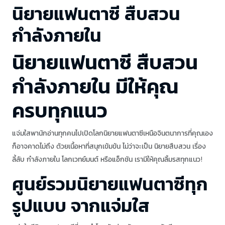
นิยายแฟนตาซี สืบสวน
กำลังภายใน
นิยายแฟนตาซี สืบสวน
กำลังภายใน มีให้คุณ
ครบทุกแนว
แจ่มใสพานักอ่านทุกคนไปเปิดโลกนิยายแฟนตาซีเหนือจินตนาการที่คุณเอง
ก็อาจคาดไม่ถึง ด้วยเนื้อหาที่สนุกเข้มข้น ไม่ว่าจะเป็น นิยายสืบสวน เรื่อง
ลี้ลับ กำลังภายใน โลกเวทย์มนต์ หรือแอ็กชัน เรามีให้คุณลิ้มรสทุกแนว!
ศูนย์รวมนิยายแฟนตาซีทุก
รูปแบบ จากแจ่มใส