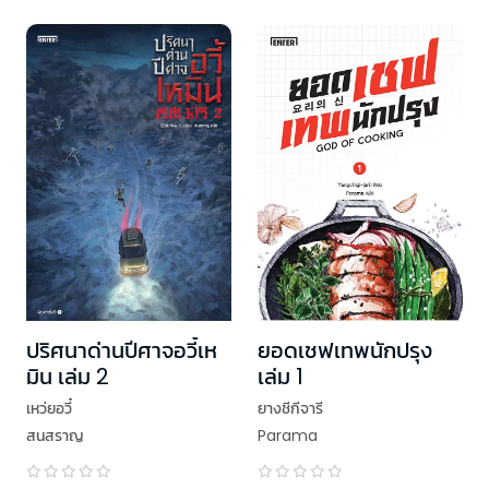
ปริศนาด่านปีศาจอวี้เห
ยอดเชฟเทพนักปรุง
มิน เล่ม 2
เล่ม 1
เหว่ยอวี๋
ยางชีกีจารี
สนสราญ
Parama