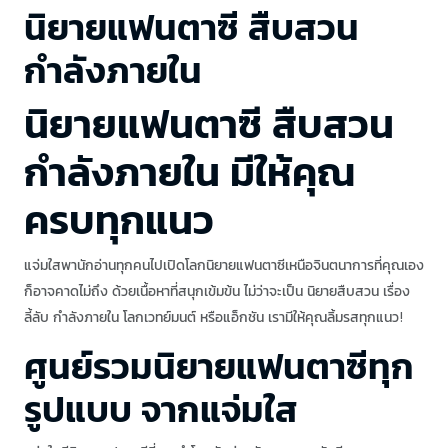
นิยายแฟนตาซี สืบสวน
กำลังภายใน
นิยายแฟนตาซี สืบสวน
กำลังภายใน มีให้คุณ
ครบทุกแนว
แจ่มใสพานักอ่านทุกคนไปเปิดโลกนิยายแฟนตาซีเหนือจินตนาการที่คุณเอง
ก็อาจคาดไม่ถึง ด้วยเนื้อหาที่สนุกเข้มข้น ไม่ว่าจะเป็น นิยายสืบสวน เรื่อง
ลี้ลับ กำลังภายใน โลกเวทย์มนต์ หรือแอ็กชัน เรามีให้คุณลิ้มรสทุกแนว!
ศูนย์รวมนิยายแฟนตาซีทุก
รูปแบบ จากแจ่มใส