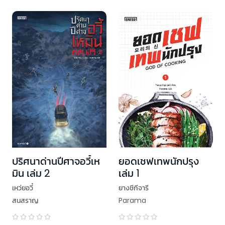
ปริศนาด่านปีศาจอวี้เห
ยอดเชฟเทพนักปรุง
มิน เล่ม 2
เล่ม 1
เหว่ยอวี๋
ยางชีกีจารี
สนสราญ
Parama