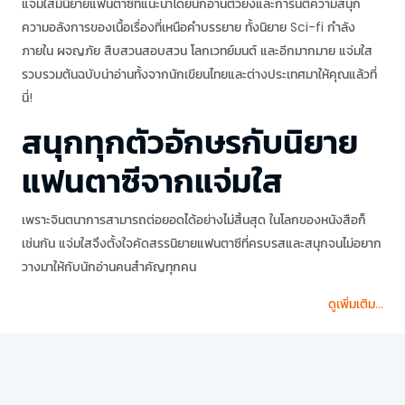
แจ่มใสมีนิยายแฟนตาซีที่แนะนำโดยนักอ่านตัวยงและการันตีความสนุก
ความอลังการของเนื้อเรื่องที่เหนือคำบรรยาย ทั้งนิยาย Sci-fi กำลัง
ภายใน ผจญภัย สืบสวนสอบสวน โลกเวทย์มนต์ และอีกมากมาย แจ่มใส
รวบรวมต้นฉบับน่าอ่านทั้งจากนักเขียนไทยและต่างประเทศมาให้คุณแล้วที่
นี่!
สนุกทุกตัวอักษรกับนิยาย
แฟนตาซีจากแจ่มใส
เพราะจินตนาการสามารถต่อยอดได้อย่างไม่สิ้นสุด ในโลกของหนังสือก็
เช่นกัน แจ่มใสจึงตั้งใจคัดสรรนิยายแฟนตาซีที่ครบรสและสนุกจนไม่อยาก
วางมาให้กับนักอ่านคนสำคัญทุกคน
ดูเพิ่มเติม...