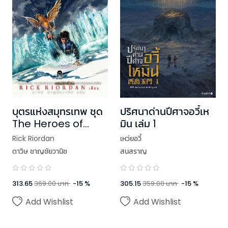
บุตรแห่งสมุทรเทพ ชุด
ปริศนาด่านปีศาจอวี้เห
The Heroes of
มิน เล่ม 1
Olympus (ปกอ่อน)
Rick Riordan
เหว่ยอวี๋
ดาวิษ ชาญชัยวานิช
สนสราญ
313.65
369.00
บาท
-
15
%
305.15
359.00
บาท
-
15
%
Add Wishlist
Add Wishlist