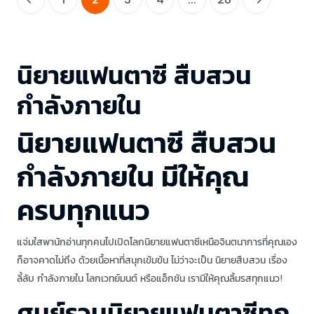
นิยายแฟนตาซี สืบสวน
กำลังภายใน
นิยายแฟนตาซี สืบสวน
กำลังภายใน มีให้คุณ
ครบทุกแนว
แจ่มใสพานักอ่านทุกคนไปเปิดโลกนิยายแฟนตาซีเหนือจินตนาการที่คุณเอง
ก็อาจคาดไม่ถึง ด้วยเนื้อหาที่สนุกเข้มข้น ไม่ว่าจะเป็น นิยายสืบสวน เรื่อง
ลี้ลับ กำลังภายใน โลกเวทย์มนต์ หรือแอ็กชัน เรามีให้คุณลิ้มรสทุกแนว!
ศูนย์รวมนิยายแฟนตาซีทุก