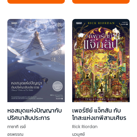
หอสมุดแห่งปัญญากับ
เพอร์ซีย์ แจ็กสัน กับ
ปริศนาสิบประการ
โทสะแห่งเทพีสามเศียร
ทาซากิ เรย์
Rick Riordan
อรพรรณ
นวบุศย์