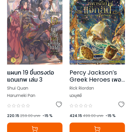
แผนก 19 ขึ้นตรงต่อ
Percy Jackson’s
แดนเทพ เล่ม 3
Greek Heroes เพอร์
ซีย์ แจ็กสัน กับตำนาน
Shui Quan
Rick Riordan
ยอดวีรชน
Harumeki Pan
นวบุศย์
220.15
259.00
บาท
-
15
%
424.15
499.00
บาท
-
15
%