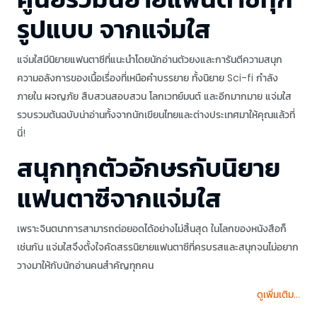
รูปแบบ จากแจ่มใส
แจ่มใสมีนิยายแฟนตาซีที่แนะนำโดยนักอ่านตัวยงและการันตีความสนุก
ความอลังการของเนื้อเรื่องที่เหนือคำบรรยาย ทั้งนิยาย Sci-fi กำลัง
ภายใน ผจญภัย สืบสวนสอบสวน โลกเวทย์มนต์ และอีกมากมาย แจ่มใส
รวบรวมต้นฉบับน่าอ่านทั้งจากนักเขียนไทยและต่างประเทศมาให้คุณแล้วที่
นี่!
สนุกทุกตัวอักษรกับนิยาย
แฟนตาซีจากแจ่มใส
เพราะจินตนาการสามารถต่อยอดได้อย่างไม่สิ้นสุด ในโลกของหนังสือก็
เช่นกัน แจ่มใสจึงตั้งใจคัดสรรนิยายแฟนตาซีที่ครบรสและสนุกจนไม่อยาก
วางมาให้กับนักอ่านคนสำคัญทุกคน
ดูเพิ่มเติม...