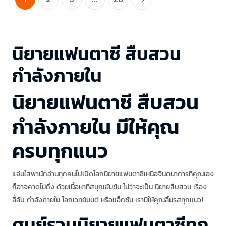
นิยายแฟนตาซี สืบสวน
กำลังภายใน
นิยายแฟนตาซี สืบสวน
กำลังภายใน มีให้คุณ
ครบทุกแนว
แจ่มใสพานักอ่านทุกคนไปเปิดโลกนิยายแฟนตาซีเหนือจินตนาการที่คุณเอง
ก็อาจคาดไม่ถึง ด้วยเนื้อหาที่สนุกเข้มข้น ไม่ว่าจะเป็น นิยายสืบสวน เรื่อง
ลี้ลับ กำลังภายใน โลกเวทย์มนต์ หรือแอ็กชัน เรามีให้คุณลิ้มรสทุกแนว!
ศูนย์รวมนิยายแฟนตาซีทุก