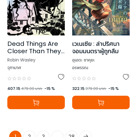
Dead Things Are
เวเนเซีย : ล่าปริศนา
Closer Than They
จอมมนตราผู้ถูกลืม
Appear ปริศนา
Robin Wasley
อุเอดะ ซาคุยะ
โกลาหลกับเวทมนตร์
จุฑามาศ
อรพรรณ
แห่งความตาย
407.15
479.00
บาท
-
15
%
322.15
379.00
บาท
-
15
%
1
2
3
...
28