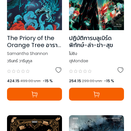
The Priory of the
ปฏิบัติการบลูเบิร์ด
Orange Tree อาราม
พิทักษ์-ล่า-ฆ่า-สุข
เวทมังกรไร้นาม เล่ม 2
Samantha Shannon
โม่ซิง
วรินทร์ วารีนุกูล
qMondae
424.15
499.00
บาท
-
15
%
254.15
299.00
บาท
-
15
%