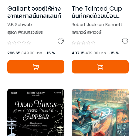
Gallant จงอยู่ให้ห่าง
The Tainted Cup
จากเคหาสน์แกลแลนท์
บันทึกคดีถ้วยเปื้อน
มลทิน
V.E. Schwab
Robert Jackson Bennett
สุธิดา พัฒนศรีวิเชียร
ทัศนาวดี สีหาวงษ์
296.65
349.00
บาท
-
15
%
407.15
479.00
บาท
-
15
%