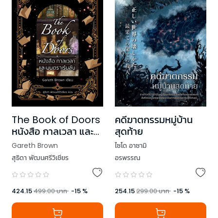
The Book of Doors
คดีฆาตกรรมหมู่บ้าน
หนังสือ กาลเวลา และ
สุดท้าย
มนตราเร้นลับ
Gareth Brown
ไซโด อาซามิ
สุธิดา พัฒนศรีวิเชียร
อรพรรณ
424.15
499.00
บาท
-
15
%
254.15
299.00
บาท
-
15
%