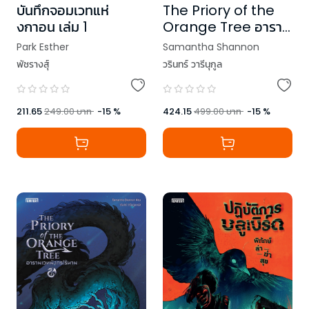
บันทึกจอมเวทแห่
The Priory of the
งกาอน เล่ม 1
Orange Tree อาราม
เวทมังกรไร้นาม เล่ม 1
Park Esther
Samantha Shannon
พัชรางสุ์
วรินทร์ วารีนุกูล
211.65
249.00
บาท
-
15
%
424.15
499.00
บาท
-
15
%