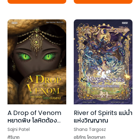
A Drop of Venom
River of Spirits แม่น้ำ
หยาดพิษ โลหิตต้อง
แห่งวิญญาณ
สาป
Sajni Patel
Shana Targosz
ศิรินาถ
อธิภัทร โคตรศาลา