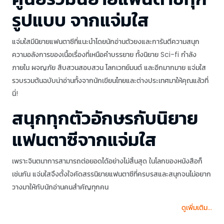
รูปแบบ จากแจ่มใส
แจ่มใสมีนิยายแฟนตาซีที่แนะนำโดยนักอ่านตัวยงและการันตีความสนุก
ความอลังการของเนื้อเรื่องที่เหนือคำบรรยาย ทั้งนิยาย Sci-fi กำลัง
ภายใน ผจญภัย สืบสวนสอบสวน โลกเวทย์มนต์ และอีกมากมาย แจ่มใส
รวบรวมต้นฉบับน่าอ่านทั้งจากนักเขียนไทยและต่างประเทศมาให้คุณแล้วที่
นี่!
สนุกทุกตัวอักษรกับนิยาย
แฟนตาซีจากแจ่มใส
เพราะจินตนาการสามารถต่อยอดได้อย่างไม่สิ้นสุด ในโลกของหนังสือก็
เช่นกัน แจ่มใสจึงตั้งใจคัดสรรนิยายแฟนตาซีที่ครบรสและสนุกจนไม่อยาก
วางมาให้กับนักอ่านคนสำคัญทุกคน
ดูเพิ่มเติม...