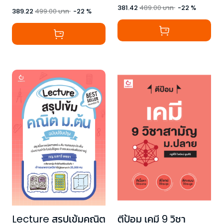
381.42
489.00
บาท
-
22
%
389.22
499.00
บาท
-
22
%
Lecture สรุปเข้มคณิต
ตีป้อม เคมี 9 วิชา