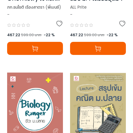
เคมี ม.ปลาย (ฉบับ
ภก.ธนโชติ เรืองสาตรา (พี่เบนซ์)
ALL Prite
ทฤษฎี)
-
-
,
อ.ศิวัชฐ์ วรรณโกมล (พี่จากัวร์)
,
ครูบิว (สัญชัย)
,
ครูปอนด์ (END)
467.22
599.00
บาท
-
22
%
467.22
599.00
บาท
-
22
%
,
ลลิพร วิทยศักดิ์ (พี่ยีนต์)
,
โสภณัฐ รัตนโสภา