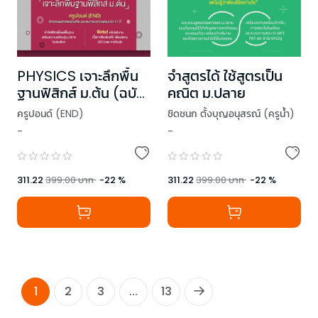
PHYSICS เจาะลึกพื้น
จำสูตรได้ ใช้สูตรเป็น
ฐานฟิสิกส์ ม.ต้น (ฉบับ
คณิต ม.ปลาย
ปรับปรุง)
ครูปอนด์ (END)
ชิดชนก ตั้งบุญอนุสรณ์ (ครูน้ำ)
-
-
311.22
399.00
บาท
-
22
%
311.22
399.00
บาท
-
22
%
1
2
3
...
13