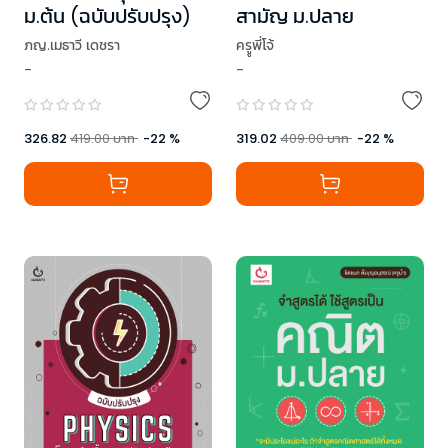
ม.ต้น (ฉบับปรับปรุง)
สามัญ ม.ปลาย
ภญ.เมธาวี เดชรา
ครููพี่โจ้
-
-
326.82
419.00
บาท
-
22
%
319.02
409.00
บาท
-
22
%