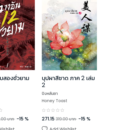
ิบสองชั่วยาม
บุปผาสีชาด ภาค 2 เล่ม
2
ปิงหลันซา
Honey Toast
-
15
%
271.15
-
15
%
.00
บาท
319.00
บาท
ishlist
Add Wishlist