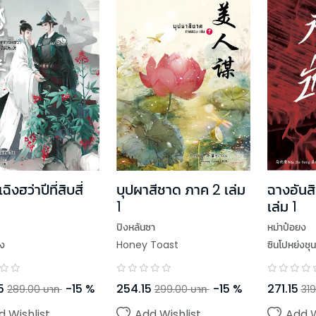
ิงฮว่าปีที่สิบสี่
บุปผาสีชาด ภาค 2 เล่ม
ฉางอันส
1
เล่ม 1
ปิงหลันซา
หม่าป๋อยง
ยง
Honey Toast
ซินโปหย่งชุน
5
-
15
%
254.15
-
15
%
271.15
289.00
บาท
299.00
บาท
319
d Wishlist
Add Wishlist
Add W