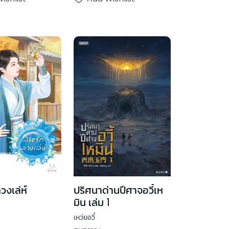
วงเล่ห์
ปริศนาด่านปีศาจอวี้เห
มิน เล่ม 1
เหว่ยอวี๋