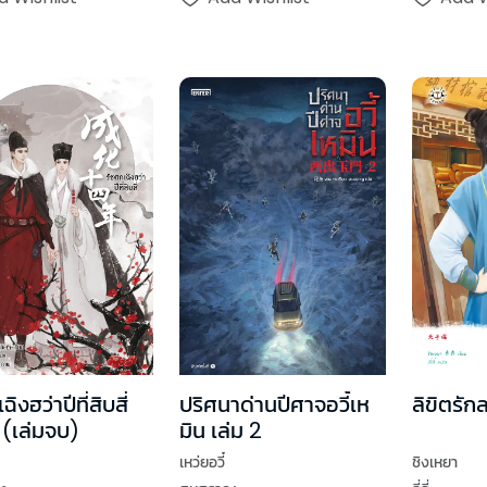
ิงฮว่าปีที่สิบสี่
ปริศนาด่านปีศาจอวี้เห
ลิขิตรักล
 (เล่มจบ)
มิน เล่ม 2
เหว่ยอวี๋
ชิงเหยา