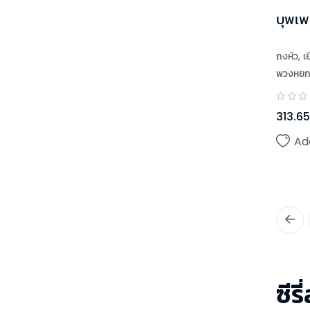
บุพเพ
ถงหัว
,
เย
พวงหย
313.65
Ad
ซีรี