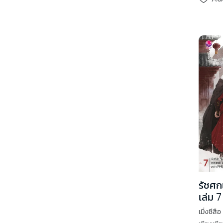
รัชศกเฉ
เล่ม 7
เมิ่งซีสือ