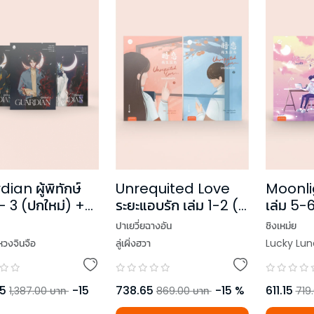
ian ผู้พิทักษ์
Unrequited Love
Moonli
 - 3 (ปกใหม่) +
ระยะแอบรัก เล่ม 1-2 (2
เล่ม 5-6
่ยม
เล่มจบ)
ปาเยวี่ยฉางอัน
ชิงเหม่ย
หวงจินจือ
ลู่เผิ่งฮวา
Lucky Lun
95
-
15
738.65
-
15
%
611.15
1,387.00
บาท
869.00
บาท
719