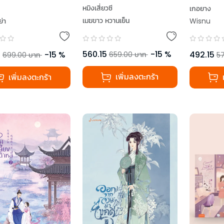
(ปกใหม่)
หมิงเสี่ยวซี
เกอยาง
เมฆขาว หวานเย็น
ย่า
Wisnu
560.15
-
15
%
5
-
15
%
492.15
659.00
บาท
699.00
บาท
5
เพิ่มลงตะกร้า
เพิ่มลงตะกร้า