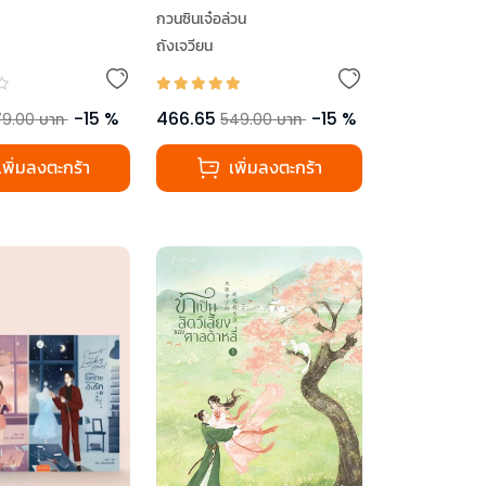
กวนซินเจ๋อล่วน
ถังเจวียน
-
15
%
466.65
-
15
%
79.00
บาท
549.00
บาท
เพิ่มลงตะกร้า
เพิ่มลงตะกร้า