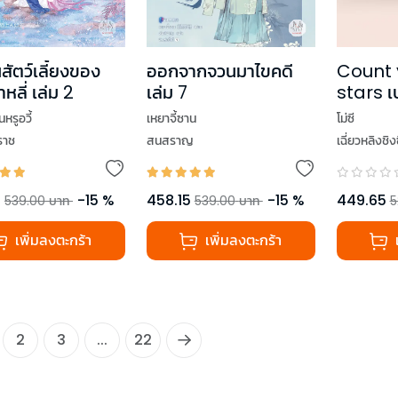
Count 
นสัตว์เลี้ยงของ
ออกจากจวนมาไขคดี
stars เป
หลี่ เล่ม 2
เล่ม 7
ให้กลายเ
โม่ซี
ินหรูอวี้
เหยาจี้ซาน
(2 เล่ม
เฉี่ยวหลิงชิงซ
ราช
สนสราญ
449.65
5
-
15
%
458.15
-
15
%
5
539.00
บาท
539.00
บาท
เพิ่มลงตะกร้า
เพิ่มลงตะกร้า
2
3
...
22