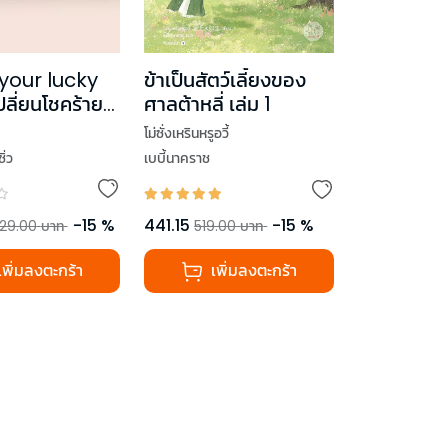
your lucky
ข้าเป็นสัตว์เลี้ยงของ
ลี่ยนโชคร้าย
ศาลต้าหลี่ เล่ม 1
ป็นรัก เล่ม 1-2
โม่ซั่งเหรินหรูอวี้
จบ)
ิ่ว
เบบี้นาคราช
-
15
%
441.15
-
15
%
29.00
บาท
519.00
บาท
เพิ่มลงตะกร้า
เพิ่มลงตะกร้า