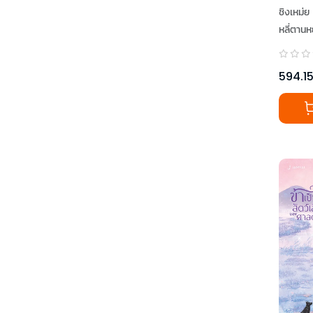
ชิงเหม่ย
หลี่ตานห
594.1