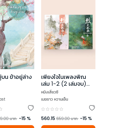
เพียงใจในเพลงพิณ
่บน ข้าอยู่ล่าง
เล่ม 1-2 (2 เล่มจบ)
(ปกใหม่)
หมิงเสี่ยวซี
เมฆขาว หวานเย็น
ast
560.15
-
15
%
-
15
%
659.00
บาท
9.00
บาท