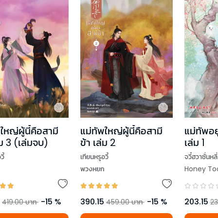
ใหญ่ผู้นี้คือสามี
แม่ทัพใหญ่ผู้นี้คือสามี
แม่ทัพอยู
่ม 3 (เล่มจบ)
ข้า เล่ม 2
เล่ม 1
ี้
เทียนหรูอวี้
จวี๋ฮวาซั่นหลี่
ก
พวงหยก
Honey To
-
15
%
390.15
-
15
%
203.15
419.00
บาท
459.00
บาท
23