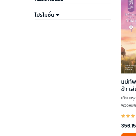
โปรโมชั่น
แม่ทัพ
ข้า เล
เทียนหรูอว
พวงหย
356.15