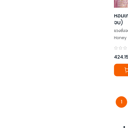
หอมเก
จบ)
ขวงซั่ง
Honey 
424.1
1