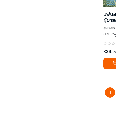
แฟนส
ผู้ชาย
จบ)
ซุ่ยหมาง
G.N Vo
339.15
1