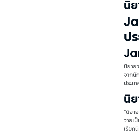
นิ
Ja
ปร
Ja
นิยายว
จากนัก
ประเทศ
นิย
“นิยาย
วายเป็
เรียกน