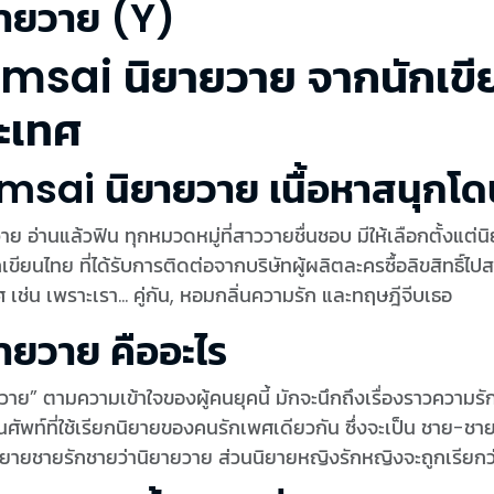
ยายวาย (Y)
msai นิยายวาย จากนักเขี
ะเทศ
msai นิยายวาย เนื้อหาสนุกโ
าย อ่านแล้วฟิน ทุกหมวดหมู่ที่สาววายชื่นชอบ มีให้เลือกตั้งแ
เขียนไทย ที่ได้รับการติดต่อจากบริษัทผู้ผลิตละครซื้อลิขสิทธิ์ไปส
 เช่น เพราะเรา... คู่กัน, หอมกลิ่นความรัก และทฤษฎีจีบเธอ
ายวาย คืออะไร
วาย” ตามความเข้าใจของผู้คนยุคนี้ มักจะนึกถึงเรื่องราวความรั
นศัพท์ที่ใช้เรียกนิยายของคนรักเพศเดียวกัน ซึ่งจะเป็น ชาย-ช
ิยายชายรักชายว่านิยายวาย ส่วนนิยายหญิงรักหญิงจะถูกเรียกว่