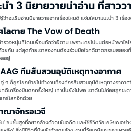
ะนำ 3 นิยายวายน่าอ่าน ที่สาว
ไม่รู้ว่าจะเริ่มอ่านนิยายวายจากเรื่องไหนดี แจ่มใสมาแนะนำ 3 เรื
กุศโลตาย The Vow of Death
ตำรวจหนุ่มที่โดนเพื่อนทักว่าผีตาม เพราะเคยไปบนต่อหน้าพาไลโ
้วยกัน แต่สุดท้ายเขาสองคนต้องร่วมมือไขคดีฆาตกรรมสยองที่เกี
ลอยู่
UAAG ทีมสืบสวนอุบัติเหตุทางอากาศ
ง’ จู่ ๆ ก็ถูกโยกย้ายไปทำงานที่องค์กรสืบสวนอุบัติเหตุทางอากาศ
บคดีเครื่องบินตกครั้งใหญ่ เท่านั้นยังไม่พอ เขาดันไม่ค่อยถูกชะตาก
แคร์โลกอีกด้วย
อาณาจักรอเวจี
ัน’ ชนชั้นสูงที่อยากล้างตัวตนในอดีต และใช้ชีวิตวัยเกษียณอย
ุยหลิง’ สิ่งมีชีวิตที่มีพลังทำลายล้าง งานนี้วัยเกษียณของเหวยอ