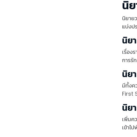
นิย
นิยายว
แบ่งปร
นิย
เรื่อง
การรัก
นิยา
มีทั้ง
First 
นิย
เพิ่มค
เข้าไปพ