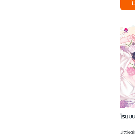
โรแมน
JittiRai