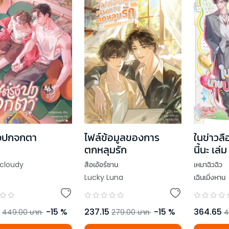
รงปกจกตา
ไฟล์ข้อมูลของการ
ในข่าวลื
ตกหลุมรัก
นี้นะ เล่
cloudy
สือเอ้อร์ซาน
เหมาฉิวฉิว
Lucky Luna
เฉินเมิ่งหาน
-
15
%
237.15
-
15
%
364.65
449.00
บาท
279.00
บาท
4