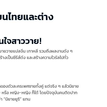
ยนไทยและต่าง
ดนใจสาววาย!
ต่นิยายวายแปลจีน เกาหลี รวมถึงผลงานดัง ๆ
ร้างเป็นซีรีส์ดัง และสร้างความไวรัลไปทั่ว
กของตัวละครเพศชายทั้งคู่ แต่จริง ๆ แล้วนิยาย
าย หรือ หญิง-หญิง ก็ได้ โดยปัจจุบันคนติดปาก
า “นิยายยูริ” แทน