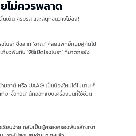
วายไม่ควรพลาด
่องตื่นเต้น ครบรส และสนุกจนวางไม่ลง!
รงโนรา จึงลาก ‘ชาญ’ ศัลยแพทย์หนุ่มคู่กัดไป
่ยวพันกับ ‘พิธีเปิดโรงโนรา’ ที่ฆาตกรยัง
ข้ามชาติ หรือ UAAG เป็นน้องใหม่ได้ไม่นาน ก็
ับ ‘จั๋วหวน’ นักออกแบบเครื่องบินที่ใช้ชีวิต
่างเรียบง่าย กลับเป็นผู้ครองครองพันธสัญญา
ันน่าจะไม่สงบสุขง่าย ๆ ซะแล้ว