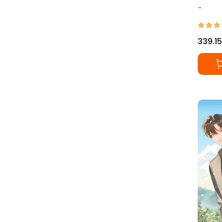
-
339.15