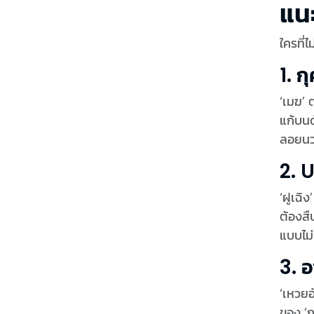
แน
ใครที่
1. 
‘เมฆ’ 
แก้บนด
ลอยนว
2. 
‘ฝูเฉิ
ต้องสื
แบบไม่
3. 
‘เหวยอ
ของ ‘ก