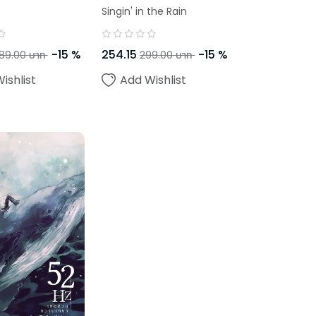
Singin' in the Rain
-
15
%
254.15
-
15
%
89.00
บาท
299.00
บาท
ishlist
Add Wishlist