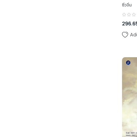
ซิ่วจิ่น
296.6
Ad