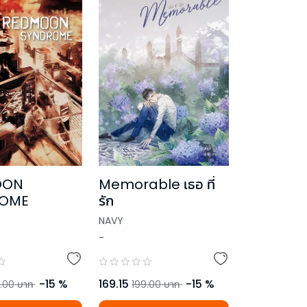
OON
Memorable เธอ ที่
OME
รัก
NAVY
-
-
15
%
169.15
-
15
%
.00
บาท
199.00
บาท