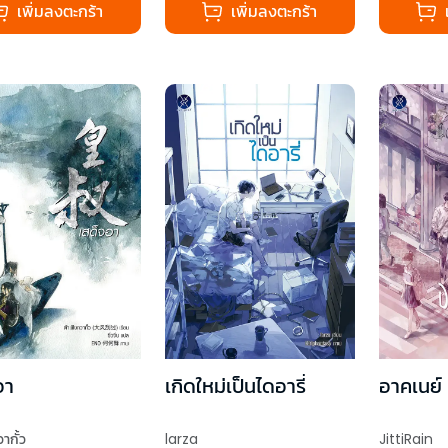
เพิ่มลงตะกร้า
เพิ่มลงตะกร้า
อา
เกิดใหม่เป็นไดอารี่
อาคเนย์
ากั้ว
larza
JittiRain