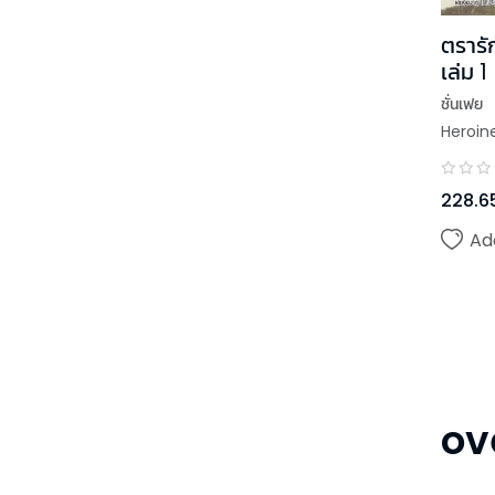
ตรารั
เล่ม 1
ชั่นเฟย
Heroin
228.6
Ad
ov