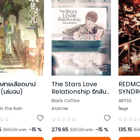
กสายเลือดบาป
The Stars Love
REDM
 (เล่มจบ)
Relationship รักลับ
SYNDR
ของซูเปอร์สตาร์
Black Coffee
ABYSS
 in the Rain
สาวกวาย
โพมุล
5
-
15
%
279.65
-
15
%
135.15
269.00
บาท
329.00
บาท
159