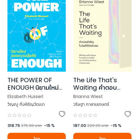
THE POWER OF
The Life That's
ENOUGH นิยามใหม่
Waiting คำตอบ
ของความมั่งคั่ง
สำคัญในวันที่ชีวิตสับสน
Elizabeth Husserl
Brianna Wiest
วิญญู กิ่งหิรัญวัฒนา
วริษฐา กาลามเกษตร์
318.75
375.00
บาท
-
15
%
187.00
220.00
บาท
-
15
%