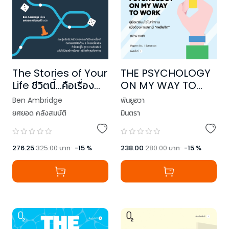
The Stories of Your
THE PSYCHOLOGY
Life ชีวิตนี้…คือเรื่อง
ON MY WAY TO
ของเรา
WORK คู่มือเตรียมใจ
Ben Ambridge
พันยูฮวา
ไปทำงาน เมื่อต้องผ่าน
ยศยอด คลังสมบัติ
มินตรา
สถานี “เพลียจิต”
276.25
325.00
บาท
-
15
%
238.00
280.00
บาท
-
15
%