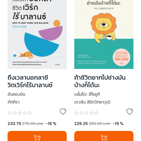
ถึงเวลาบอกลาชี
ถ้าชีวิตยากไปช่างมัน
วิตเวิร์กไร้บาลานซ์
บ้างก็ได้นะ
อันซองมิน
เนโมโตะ ฮิโรยูกิ
ภัททิรา
เกวลิน ลิขิตวิทยาวุฒิ
233.75
275.00
บาท
-
15
%
225.25
265.00
บาท
-
15
%