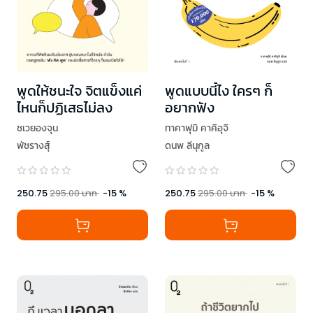
พูดให้ชนะใจ จิตแข็งแค่
พูดแบบนี้ไง ใครๆ ก็
ไหนก็ปฏิเสธไม่ลง
อยากฟัง
ชเวยองจุน
ทาคาฟุมิ คาคิอุจิ
พัชรางสุ์
ดนพ ลีนุกูล
250.75
295.00
บาท
-
15
%
250.75
295.00
บาท
-
15
%