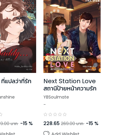
่แปลว่าที่รัก
Next Station Love
สถานีป้ายหน้าความรัก
unshine
YBSoulmate
-
-
15
%
228.65
-
15
%
9.00
บาท
269.00
บาท
ishlist
Add Wishlist