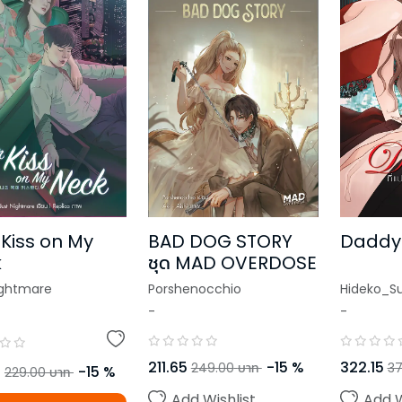
 Kiss on My
BAD DOG STORY
Daddy ที
k
ชุด MAD OVERDOSE
ightmare
Porshenocchio
Hideko_S
-
-
211.65
-
15
%
322.15
249.00
บาท
37
5
-
15
%
229.00
บาท
Add Wishlist
Add W