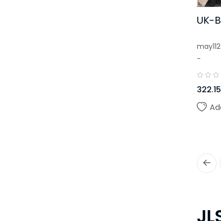
UK-B
may112
-
322.15
Ad
JL