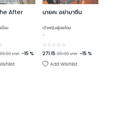
he After
นายคะ อย่ามาซึน
ลอโฉม
เจ้าหญิงผู้เลอโฉม
-
-
15
%
271.15
-
15
%
89.00
บาท
319.00
บาท
ishlist
Add Wishlist