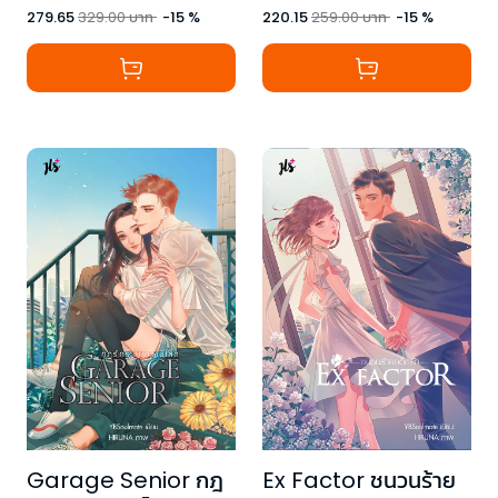
279.65
329.00
บาท
-
15
%
220.15
259.00
บาท
-
15
%
Garage Senior กฎ
Ex Factor ชนวนร้าย