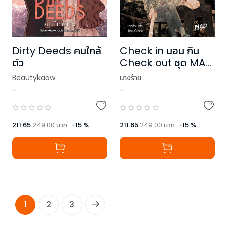
Dirty Deeds คนใกล้
Check in นอน กิน
ตัว
Check out ชุด MAD
OVERDOSE
Beautykaow
นางร้าย
-
-
211.65
249.00
บาท
-
15
%
211.65
249.00
บาท
-
15
%
1
2
3