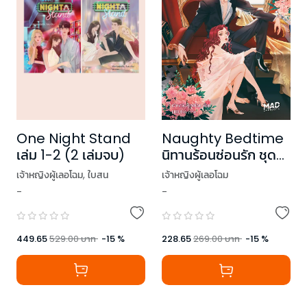
One Night Stand
Naughty Bedtime
เล่ม 1-2 (2 เล่มจบ)
นิทานร้อนซ่อนรัก ชุด
MAD OVERDOSE
เจ้าหญิงผู้เลอโฉม
,
ใบสน
เจ้าหญิงผู้เลอโฉม
-
-
449.65
529.00
บาท
-
15
%
228.65
269.00
บาท
-
15
%