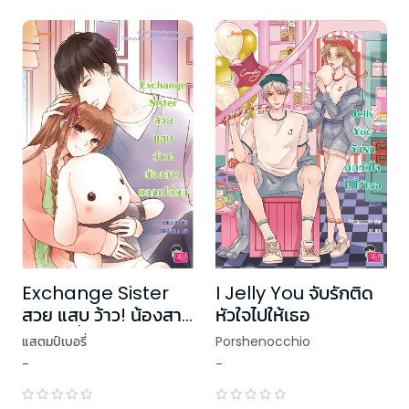
Exchange Sister
I Jelly You จับรักติด
สวย แสบ ว้าว! น้องสาว
หัวใจไปให้เธอ
แลกเปลี่ยน
แสตมป์เบอรี่
Porshenocchio
-
-