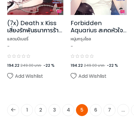
(7x) Death x Kiss
Forbidden
เสี่ยงรักพันธนาการร้าย
Aquarius สะกดหัวใจ
นายจอมขี้โกง ชุด (7x)
ไม่ให้รักเธอ ชุด Prince
แสตมป์เบอรี่
หนุ่มกรุงโซล
(ปกใหม่)
of Zodiac
-
-
194.22
249.00
บาท
-
22
%
194.22
249.00
บาท
-
22
%
Add Wishlist
Add Wishlist
1
2
3
4
5
6
7
...