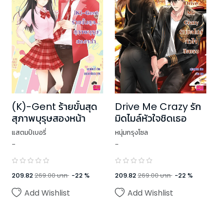
(K)-Gent ร้ายขั้นสุด
Drive Me Crazy รัก
สุภาพบุรุษสองหน้า
มิดไมล์หัวใจชิดเธอ
แสตมป์เบอรี่
หนุ่มกรุงโซล
-
-
209.82
269.00
บาท
-
22
%
209.82
269.00
บาท
-
22
%
Add Wishlist
Add Wishlist