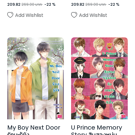
209.82
269.00
บาท
-
22
%
209.82
269.00
บาท
-
22
%
Add Wishlist
Add Wishlist
My Boy Next Door
U Prince Memory
รักนะรู้ยัง
Story สิบสองหนุ่ม