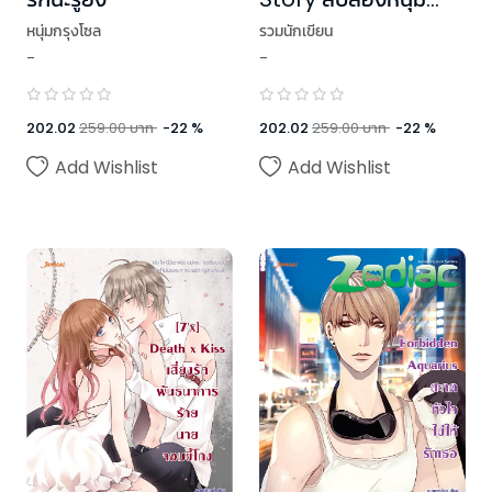
ฮอตกับภารกิจสานต่อ
หนุ่มกรุงโซล
รวมนักเขียน
หัวใจ ชุด U Prince
-
-
202.02
259.00
บาท
-
22
%
202.02
259.00
บาท
-
22
%
Add Wishlist
Add Wishlist