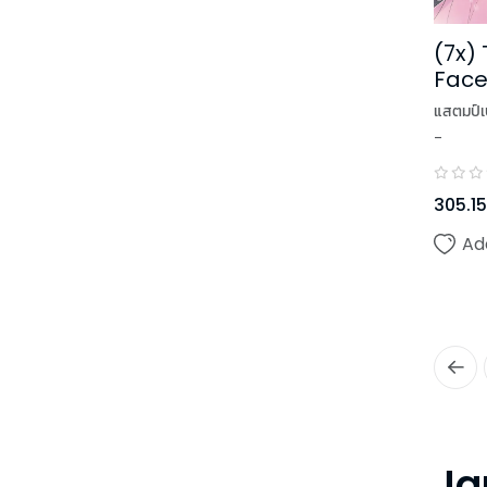
(7x)
Face 
ร้าย 
แสตมป์เบ
-
305.15
Ad
Ja