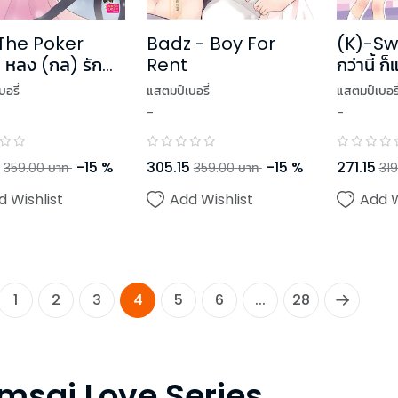
 The Poker
Badz - Boy For
(K)-Swe
หลง (กล) รัก
Rent
กว่านี้ 
คุณชายพันหน้า
อรี่
แสตมป์เบอรี่
แสตมป์เบอรี
-
-
-
15
%
305.15
-
15
%
271.15
359.00
บาท
359.00
บาท
319
d Wishlist
Add Wishlist
Add W
1
2
3
4
5
6
...
28
msai Love Series