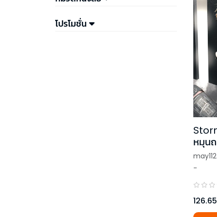
โปรโมชั่น
Stor
หมุนถ
จอมซ่
may112
-
126.65