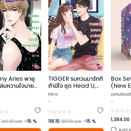
Box Se
my Aries พายุ
TIGGER รบกวนมารักที
(New E
ล่มหวานใจนาย
ถ้ามีใจ ชุด Head U,
าส์
Luv You
แสตมป์เบอรี
Mina
-
-
1,384.00
-
15
%
118.15
-
15
%
149.00
บาท
139.00
บาท
Add W