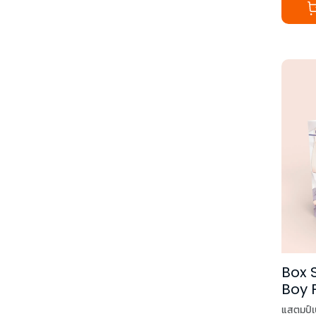
Box S
Boy 
แสตมป์เบ