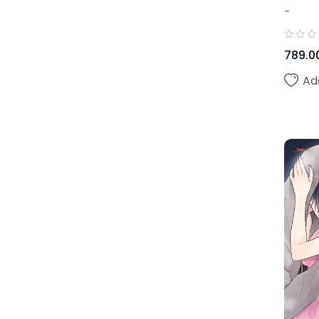
-
789.0
Ad