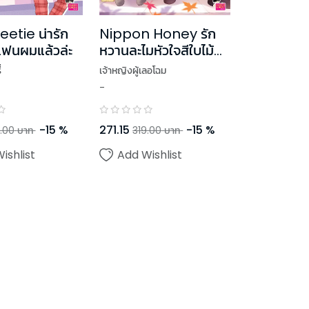
etie น่ารัก
Nippon Honey รัก
ก็แฟนผมแล้วล่ะ
หวานละไมหัวใจสีใบไม้
แดง
่
เจ้าหญิงผู้เลอโฉม
-
-
15
%
271.15
-
15
%
.00
บาท
319.00
บาท
ishlist
Add Wishlist