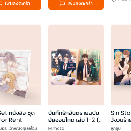
เพิ่มลงตะกร้า
เพิ่มลงตะกร้า
et หนังสือ ชุด
บันทึกรักอันตรายฉบับ
Sin Stor
For Rent
ยัยจอมโหด เล่ม 1-2 (2
วังวนร้า
เล่มจบ)
เล่มจบ)
อรี่
,
เจ้าหญิงผู้เลอโฉม
Mimoza
ลูกชุบ